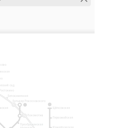
ково
инская
во
ческий сад
Ростокино
Белокаменная
Бульвар Рокоссовского
3
1
евская
Щёлковская
Локомотив
Первомайская
Преображенская
Измайловская
площадь