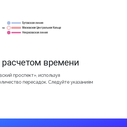
Бутовская линия
12
Московское Центральное Кольцо
14
Некрасовская линия
15
 расчетом времени
ский проспект», используя
оличество пересадок. Следуйте указаниям