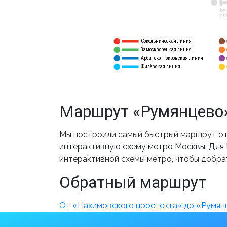
12
Бу
ал
Сокольническая линия
5
1
Замоскворецкая линия
6
2
Арбатско-Покровская линия
3
7
Филёвская линия
4
8
Маршрут «Румянцево»
Мы построили самый быстрый маршрут от 
интерактивную схему метро Москвы. Для В
интерактивной схемы метро, чтобы добра
Обратный маршрут
От «Нахимовского проспекта» до «Румян