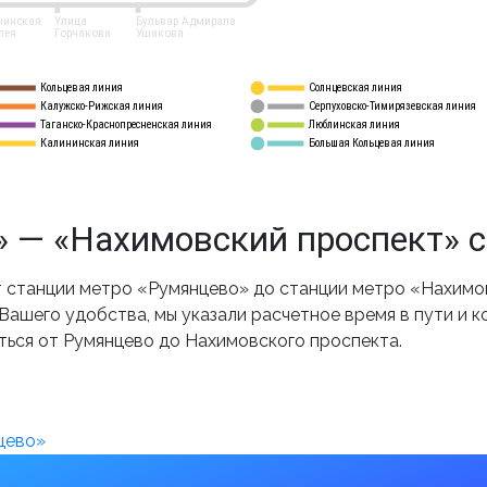
нинская
Улица
Бульвар Адмирала
лея
Горчакова
Ушакова
Кольцевая линия
Солнцевская линия
8 
А
Калужско-Рижская линия
Серпуховско-Тимирязевская линия
9
Таганско-Краснопресненская линия
Люблинская линия
10
Калининская линия
Большая Кольцевая линия
11
 — «Нахимовский проспект» с
станции метро «Румянцево» до станции метро «Нахимов
ашего удобства, мы указали расчетное время в пути и к
ться от Румянцево до Нахимовского проспекта.
цево»