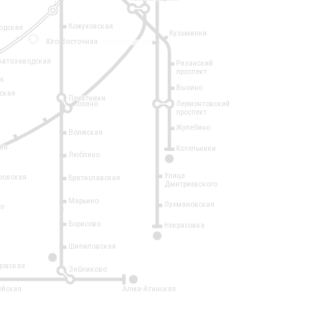
Кожуховская
одская
Кузьминки
14
Юго-Восточная
Автозаводская
Рязанский
проспект
рк
Выхино
ская
Печатники
Косино
Лермонтовский
проспект
Жулебино
Волжская
ая
Котельники
Люблино
7
Улица
ровская
Братиславская
Дмитриевского
Марьино
Лухмановская
о
1
Борисово
Некрасовка
15
Шипиловская
10
овская
Зябликово
2
ейская
Алма-Атинская