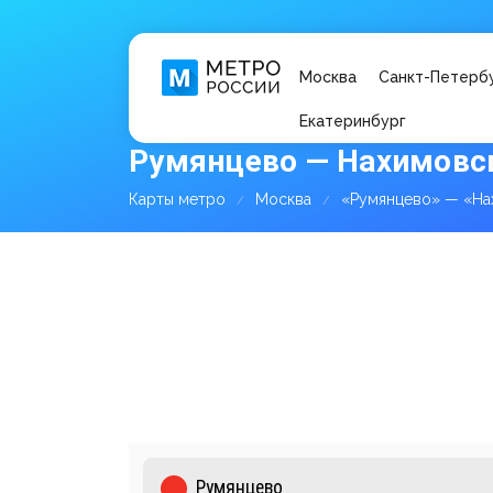
Москва
Санкт-Петерб
Екатеринбург
Румянцево — Нахимовск
Карты метро
Москва
«Румянцево» — «На