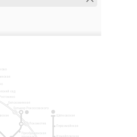
ково
инская
во
ческий сад
Ростокино
Белокаменная
Бульвар Рокоссовского
3
1
евская
Щёлковская
Локомотив
Первомайская
Преображенская
Измайловская
площадь