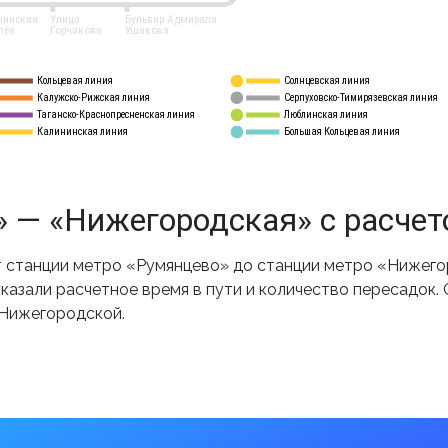
нинская
Улица
Бульвар Адмирала
лея
Горчакова
Ушакова
Кольцевая линия
Солнцевская линия
8 
А
Калужско-Рижская линия
Серпуховско-Тимирязевская линия
9
Таганско-Краснопресненская линия
Люблинская линия
10
Калининская линия
Большая Кольцевая линия
11
 — «Нижегородская» с расчет
 станции метро «Румянцево» до станции метро «Нижегор
казали расчетное время в пути и количество пересадок.
 Нижегородской.