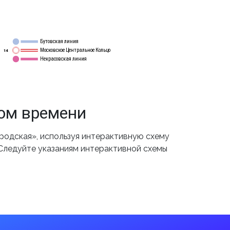
Бутовская линия
12
Московское Центральное Кольцо
14
Некрасовская линия
15
ом времени
одская», используя интерактивную схему
 Следуйте указаниям интерактивной схемы