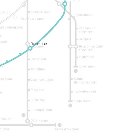
Кожуховская
одская
Кузьминки
14
Юго-Восточная
Автозаводская
Рязанский
проспект
рк
Выхино
ская
Печатники
Печатники
Косино
Лермонтовский
проспект
Жулебино
Волжская
ая
ая
Котельники
Люблино
7
Улица
ровская
Братиславская
Дмитриевского
Марьино
Лухмановская
о
1
Борисово
Некрасовка
15
Шипиловская
10
овская
Зябликово
2
ейская
Алма-Атинская