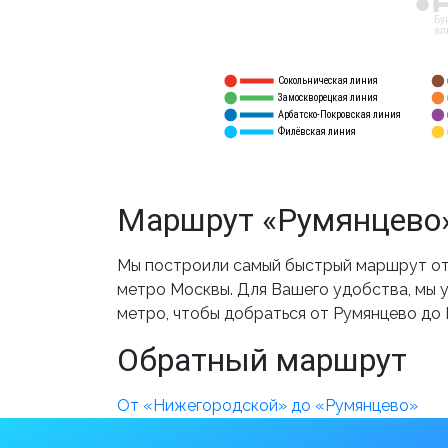
12
Бу
ал
Сокольническая линия
5
1
Замоскворецкая линия
6
2
Арбатско-Покровская линия
3
7
Филёвская линия
4
8
Маршрут «Румянцево»
Мы построили самый быстрый маршрут от
метро Москвы. Для Вашего удобства, мы у
метро, чтобы добраться от Румянцево до
Обратный маршрут
От «Нижегородской» до «Румянцево»