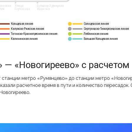
нинская
Улица
Бульвар Адмирала
лея
Горчакова
Ушакова
Кольцевая линия
Солнцевская линия
8 
А
Калужско-Рижская линия
Серпуховско-Тимирязевская линия
9
Таганско-Краснопресненская линия
Люблинская линия
10
Калининская линия
Большая Кольцевая линия
11
 — «Новогиреево» с расчетом
 станции метро «Румянцево» до станции метро «Новогир
казали расчетное время в пути и количество пересадок.
 Новогиреево.