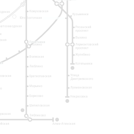
Кожуховская
одская
Кузьминки
14
Юго-Восточная
Автозаводская
Рязанский
проспект
рк
Выхино
ская
Печатники
Косино
Лермонтовский
проспект
Жулебино
Волжская
ая
Котельники
Люблино
7
Улица
ровская
Братиславская
Дмитриевского
Марьино
Лухмановская
о
1
Борисово
Некрасовка
15
Шипиловская
10
овская
Зябликово
2
ейская
Алма-Атинская