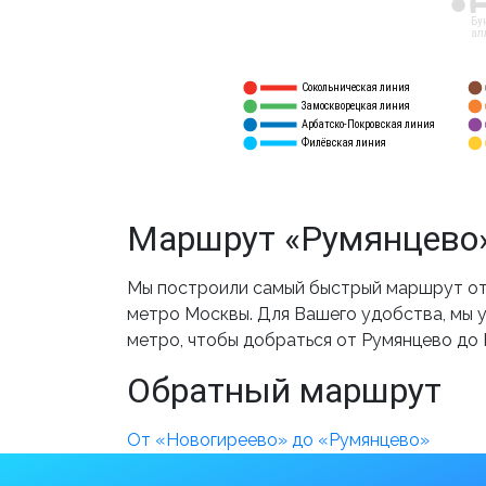
12
Бу
ал
Сокольническая линия
5
1
Замоскворецкая линия
6
2
Арбатско-Покровская линия
3
7
Филёвская линия
4
8
Маршрут «Румянцево»
Мы построили самый быстрый маршрут от
метро Москвы. Для Вашего удобства, мы у
метро, чтобы добраться от Румянцево до
Обратный маршрут
От «Новогиреево» до «Румянцево»