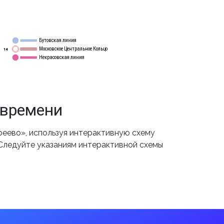
Бутовская линия
12
Московское Центральное Кольцо
14
Некрасовская линия
15
 времени
еево», используя интерактивную схему
 Следуйте указаниям интерактивной схемы