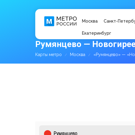
Москва
Санкт-Петерб
Екатеринбург
Румянцево — Новогирее
Карты метро
Москва
«Румянцево» — «Но