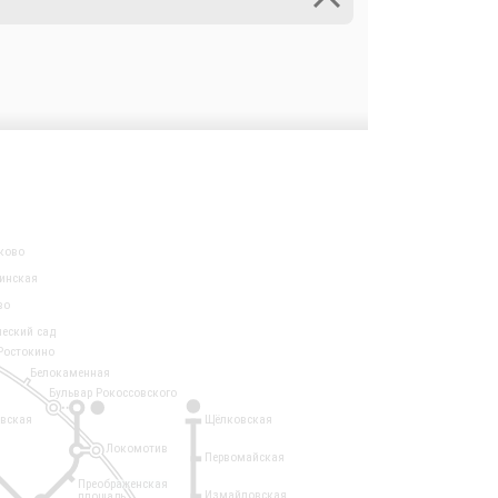
ково
инская
во
ческий сад
Ростокино
Белокаменная
Бульвар Рокоссовского
3
1
евская
Щёлковская
Локомотив
Первомайская
Преображенская
Измайловская
площадь