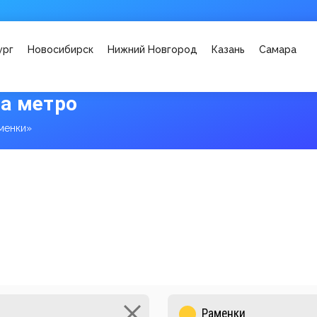
ург
Новосибирск
Нижний Новгород
Казань
Самара
а метро
менки»