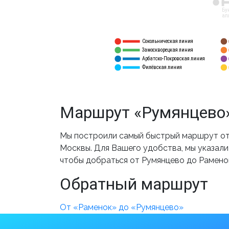
12
Бу
ал
Сокольническая линия
5
1
Замоскворецкая линия
6
2
Арбатско-Покровская линия
3
7
Филёвская линия
4
8
Маршрут «Румянцево»
Мы построили самый быстрый маршрут от 
Москвы. Для Вашего удобства, мы указали
чтобы добраться от Румянцево до Рамено
Обратный маршрут
От «Раменок» до «Румянцево»