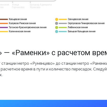
нинская
Улица
Бульвар Адмирала
лея
Горчакова
Ушакова
Кольцевая линия
Солнцевская линия
8 
А
Калужско-Рижская линия
Серпуховско-Тимирязевская линия
9
Таганско-Краснопресненская линия
Люблинская линия
10
Калининская линия
Большая Кольцевая линия
11
 — «Раменки» с расчетом вре
станции метро «Румянцево» до станции метро «Раменки
 расчетное время в пути и количество пересадок. Следу
к.