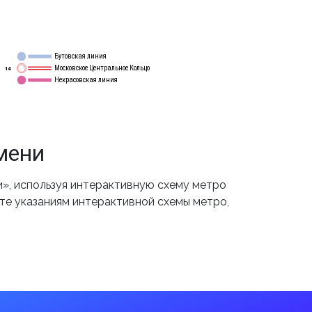
Бутовская линия
12
Московское Центральное Кольцо
14
Некрасовская линия
15
мени
», используя интерактивную схему метро
йте указаниям интерактивной схемы метро,