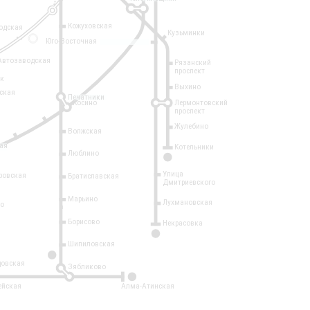
Кожуховская
одская
Кузьминки
14
Юго-Восточная
Автозаводская
Рязанский
проспект
рк
Выхино
ская
Печатники
Косино
Лермонтовский
проспект
Жулебино
Волжская
ая
Котельники
Люблино
7
Улица
ровская
Братиславская
Дмитриевского
Марьино
Лухмановская
о
1
Борисово
Некрасовка
15
Шипиловская
10
овская
Зябликово
2
ейская
Алма-Атинская