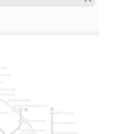
ково
инская
во
ческий сад
Ростокино
Белокаменная
Бульвар Рокоссовского
3
1
евская
Щёлковская
Локомотив
Первомайская
Преображенская
Измайловская
площадь