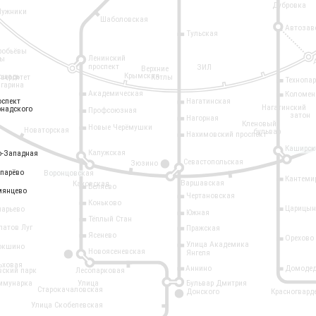
Дубровка
Лужники
Шаболовская
Автозав
Тульская
робьёвы
Ленинский
ры
проспект
ЗИЛ
Верхние
Крымская
ощадь
иверситет
Котлы
Технопа
агарина
Академическая
Коломен
оспект
оспект
Нагатинская
Нагатинский
рнадского
рнадского
Профсоюзная
затон
Нагорная
Кленовый
Новые Черёмушки
Новаторская
бульвар
Нахимовский проспект
Каширск
Калужская
о-Западная
о-Западная
Севастопольская
Зюзино
11
опарёво
опарёво
Воронцовская
Кантеми
Варшавская
Каховская
Беляево
мянцево
мянцево
Чертановская
Коньково
Царицын
ларьево
Южная
Тёплый Стан
латов Луг
Пражская
Ясенево
Орехово
Улица Академика
окшино
Новоясеневская
Янгеля
6
ьховая
Аннино
Домодед
вский парк
Лесопарковая
ммунарка
Улица
Бульвар Дмитрия
Старокачаловская
Донского
Красногвард
9
Улица Скобелевская