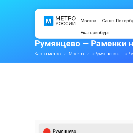
Москва
Санкт-Петерб
Екатеринбург
Румянцево — Раменки н
Карты метро
Москва
«Румянцево» — «Ра