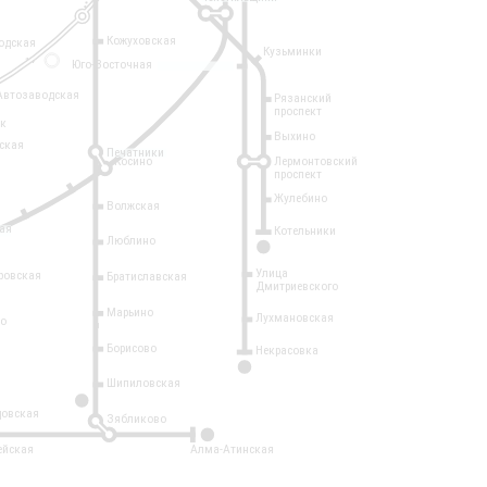
Кожуховская
одская
Кузьминки
14
Юго-Восточная
Автозаводская
Рязанский
проспект
рк
Выхино
ская
Печатники
Косино
Лермонтовский
проспект
Жулебино
Волжская
ая
Котельники
Люблино
7
Улица
ровская
Братиславская
Дмитриевского
Марьино
Лухмановская
о
1
Борисово
Некрасовка
15
Шипиловская
10
овская
Зябликово
2
ейская
Алма-Атинская