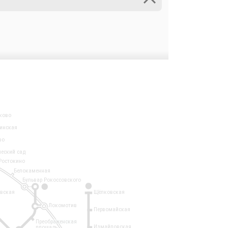
ково
инская
во
ческий сад
Ростокино
Белокаменная
Бульвар Рокоссовского
3
1
евская
Щёлковская
Локомотив
Первомайская
Преображенская
Измайловская
площадь