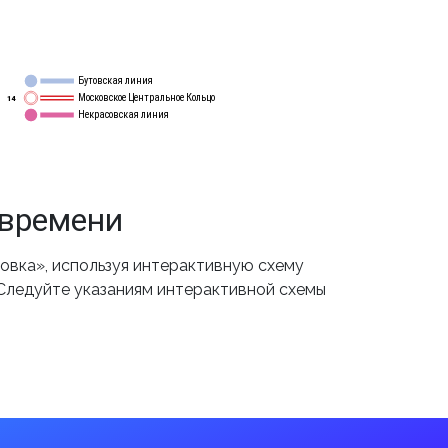
Бутовская линия
12
Московское Центральное Кольцо
14
Некрасовская линия
15
 времени
овка», используя интерактивную схему
 Следуйте указаниям интерактивной схемы