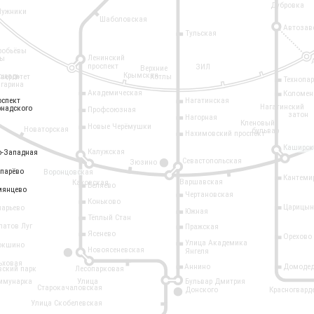
Дубровка
Лужники
Шаболовская
Автозав
Тульская
робьёвы
Ленинский
ры
проспект
ЗИЛ
Верхние
Крымская
ощадь
иверситет
Котлы
Технопа
агарина
Академическая
Коломен
оспект
оспект
Нагатинская
Нагатинский
рнадского
рнадского
Профсоюзная
затон
Нагорная
Кленовый
Новые Черёмушки
Новаторская
бульвар
Нахимовский проспект
Каширск
Калужская
о-Западная
о-Западная
Севастопольская
Зюзино
11
опарёво
опарёво
Воронцовская
Кантеми
Варшавская
Каховская
Беляево
мянцево
мянцево
Чертановская
Коньково
Царицын
ларьево
Южная
Тёплый Стан
латов Луг
Пражская
Ясенево
Орехово
Улица Академика
окшино
Новоясеневская
Янгеля
6
ьховая
Аннино
Домодед
вский парк
Лесопарковая
ммунарка
Улица
Бульвар Дмитрия
Старокачаловская
Донского
Красногвард
9
Улица Скобелевская