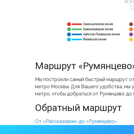
12
Бу
ал
Сокольническая линия
5
1
Замоскворецкая линия
6
2
Арбатско-Покровская линия
3
7
Филёвская линия
4
8
Маршрут «Румянцево»
Мы построили самый быстрый маршрут от 
метро Москвы. Для Вашего удобства, мы у
метро, чтобы добраться от Румянцево до 
Обратный маршрут
От «Рассказовки» до «Румянцево»