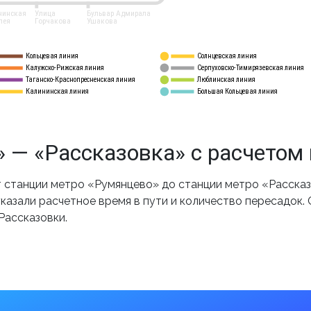
нинская
Улица
Бульвар Адмирала
лея
Горчакова
Ушакова
Кольцевая линия
Солнцевская линия
8 
А
Калужско-Рижская линия
Серпуховско-Тимирязевская линия
9
Таганско-Краснопресненская линия
Люблинская линия
10
Калининская линия
Большая Кольцевая линия
11
 — «Рассказовка» с расчетом
станции метро «Румянцево» до станции метро «Рассказ
казали расчетное время в пути и количество пересадок.
Рассказовки.