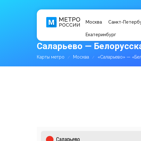
Москва
Санкт-Петерб
Екатеринбург
Саларьево — Белорусска
Карты метро
Москва
«Саларьево» — «Бе