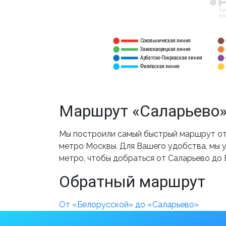
12
Бу
ал
Сокольническая линия
5
1
Замоскворецкая линия
6
2
Арбатско-Покровская линия
3
7
Филёвская линия
4
8
Маршрут «Саларьево»
Мы построили самый быстрый маршрут от 
метро Москвы. Для Вашего удобства, мы у
метро, чтобы добраться от Саларьево до 
Обратный маршрут
От «Белорусской» до «Саларьево»