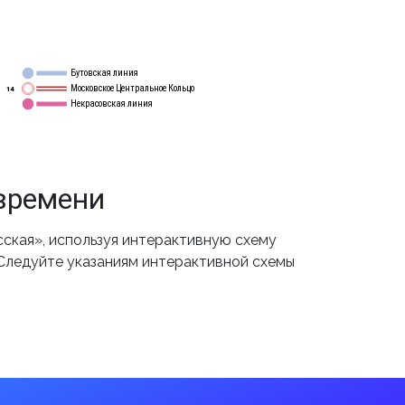
Бутовская линия
12
Московское Центральное Кольцо
14
Некрасовская линия
15
времени
ская», используя интерактивную схему
 Следуйте указаниям интерактивной схемы