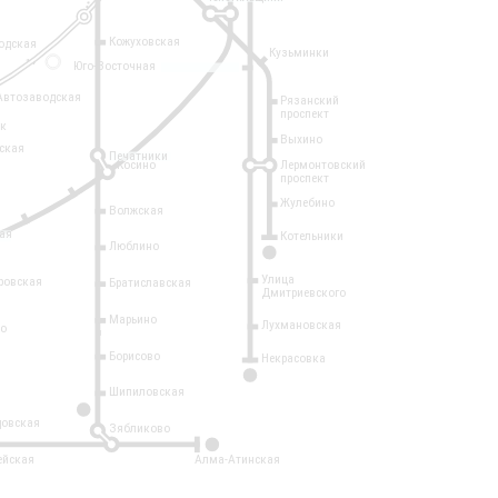
Кожуховская
одская
Кузьминки
14
Юго-Восточная
Автозаводская
Рязанский
проспект
рк
Выхино
ская
Печатники
Косино
Лермонтовский
проспект
Жулебино
Волжская
ая
Котельники
Люблино
7
Улица
ровская
Братиславская
Дмитриевского
Марьино
Лухмановская
о
1
Борисово
Некрасовка
15
Шипиловская
10
овская
Зябликово
2
ейская
Алма-Атинская