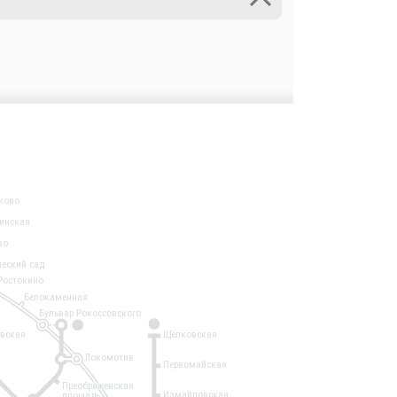
ково
инская
во
ческий сад
Ростокино
Белокаменная
Бульвар Рокоссовского
3
1
евская
Щёлковская
Локомотив
Первомайская
Преображенская
Измайловская
площадь