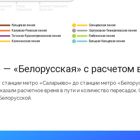
нинская
Улица
Бульвар Адмирала
лея
Горчакова
Ушакова
Кольцевая линия
Солнцевская линия
8 
А
Калужско-Рижская линия
Серпуховско-Тимирязевская линия
9
Таганско-Краснопресненская линия
Люблинская линия
10
Калининская линия
Большая Кольцевая линия
11
 — «Белорусская» с расчетом 
станции метро «Саларьево» до станции метро «Белорус
казали расчетное время в пути и количество пересадок.
Белорусской.