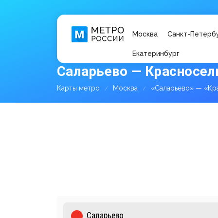
Москва
Санкт-Петерб
Екатеринбург
Саларьево — Красносел
Карты метро
Москва
«Саларьево» — «Кр