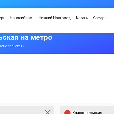
ург
Новосибирск
Нижний Новгород
Казань
Самара
ьская на метро
асносельская»