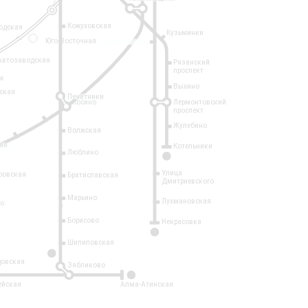
Кожуховская
одская
Кузьминки
14
Юго-Восточная
Автозаводская
Рязанский
проспект
рк
Выхино
ская
Печатники
Косино
Лермонтовский
проспект
Жулебино
Волжская
ая
Котельники
Люблино
7
Улица
ровская
Братиславская
Дмитриевского
Марьино
Лухмановская
о
1
Борисово
Некрасовка
15
Шипиловская
10
овская
Зябликово
2
ейская
Алма-Атинская