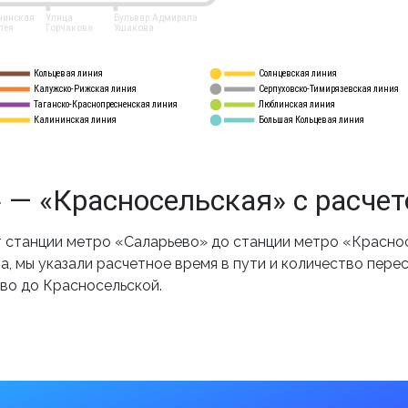
нинская
Улица
Бульвар Адмирала
лея
Горчакова
Ушакова
Кольцевая линия
Солнцевская линия
8 
А
Калужско-Рижская линия
Серпуховско-Тимирязевская линия
9
Таганско-Краснопресненская линия
Люблинская линия
10
Калининская линия
Большая Кольцевая линия
11
 — «Красносельская» с расче
станции метро «Саларьево» до станции метро «Краснос
, мы указали расчетное время в пути и количество пере
во до Красносельской.