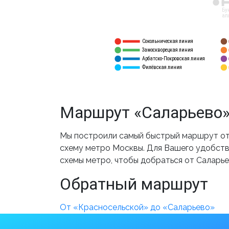
12
Бу
ал
Сокольническая линия
5
1
Замоскворецкая линия
6
2
Арбатско-Покровская линия
3
7
Филёвская линия
4
8
Маршрут «Саларьево»
Мы построили самый быстрый маршрут от 
схему метро Москвы. Для Вашего удобства
схемы метро, чтобы добраться от Саларье
Обратный маршрут
От «Красносельской» до «Саларьево»