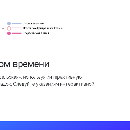
Бутовская линия
12
Московское Центральное Кольцо
14
Некрасовская линия
15
том времени
ельская», используя интерактивную
садок. Следуйте указаниям интерактивной