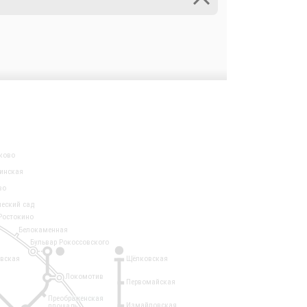
ково
инская
во
ческий сад
Ростокино
Белокаменная
Бульвар Рокоссовского
3
1
евская
Щёлковская
Локомотив
Первомайская
Преображенская
Измайловская
площадь