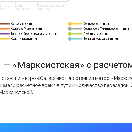
нинская
Улица
Бульвар Адмирала
лея
Горчакова
Ушакова
Кольцевая линия
Солнцевская линия
8 
А
Калужско-Рижская линия
Серпуховско-Тимирязевская линия
9
Таганско-Краснопресненская линия
Люблинская линия
10
Калининская линия
Большая Кольцевая линия
11
 — «Марксистская» с расчето
станции метро «Саларьево» до станции метро «Марксис
казали расчетное время в пути и количество пересадок.
 Марксистской.