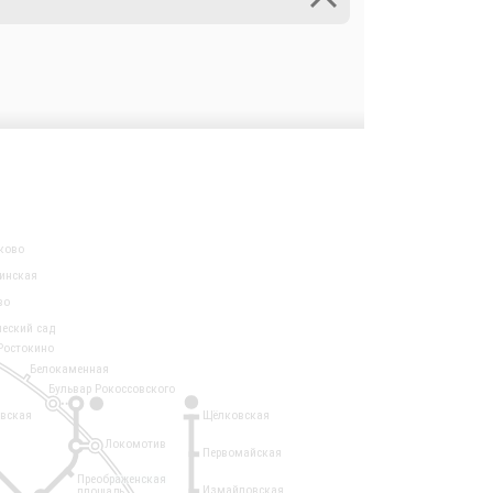
ково
инская
во
ческий сад
Ростокино
Белокаменная
Бульвар Рокоссовского
3
1
евская
Щёлковская
Локомотив
Первомайская
Преображенская
Измайловская
площадь