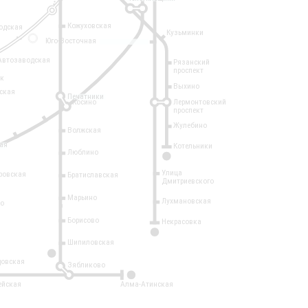
Кожуховская
одская
Кузьминки
14
Юго-Восточная
Автозаводская
Рязанский
проспект
рк
Выхино
ская
Печатники
Косино
Лермонтовский
проспект
Жулебино
Волжская
ая
Котельники
Люблино
7
Улица
ровская
Братиславская
Дмитриевского
Марьино
Лухмановская
о
1
Борисово
Некрасовка
15
Шипиловская
10
овская
Зябликово
2
ейская
Алма-Атинская