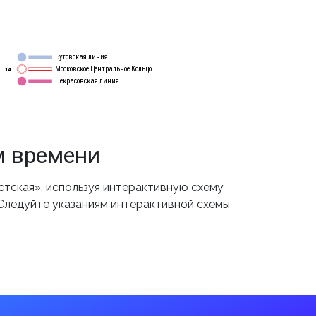
Бутовская линия
12
Московское Центральное Кольцо
14
Некрасовская линия
15
м времени
тская», используя интерактивную схему
 Следуйте указаниям интерактивной схемы