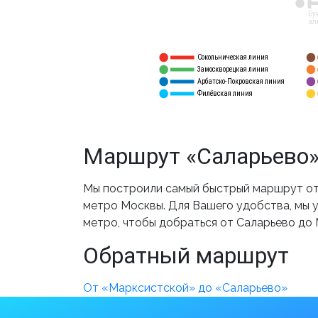
12
Бу
ал
Сокольническая линия
5
1
Замоскворецкая линия
6
2
Арбатско-Покровская линия
3
7
Филёвская линия
4
8
Маршрут «Саларьево»
Мы построили самый быстрый маршрут от 
метро Москвы. Для Вашего удобства, мы у
метро, чтобы добраться от Саларьево до
Обратный маршрут
От «Марксистской» до «Саларьево»