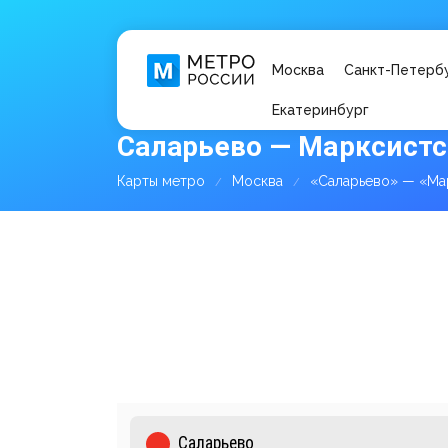
Москва
Санкт-Петерб
Екатеринбург
Саларьево — Марксистс
Карты метро
Москва
«Саларьево» — «Ма