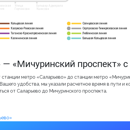
нинская
Улица
Бульвар Адмирала
лея
Горчакова
Ушакова
Кольцевая линия
Солнцевская линия
8 
А
Калужско-Рижская линия
Серпуховско-Тимирязевская линия
9
Таганско-Краснопресненская линия
Люблинская линия
10
Калининская линия
Большая Кольцевая линия
11
 — «Мичуринский проспект» с
станции метро «Саларьево» до станции метро «Мичурин
ашего удобства, мы указали расчетное время в пути и к
ться от Саларьево до Мичуринского проспекта.
ьево»