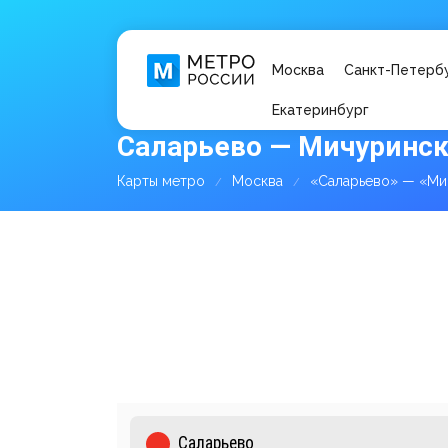
Москва
Санкт-Петерб
Екатеринбург
Саларьево — Мичуринск
Карты метро
Москва
«Саларьево» — «Ми