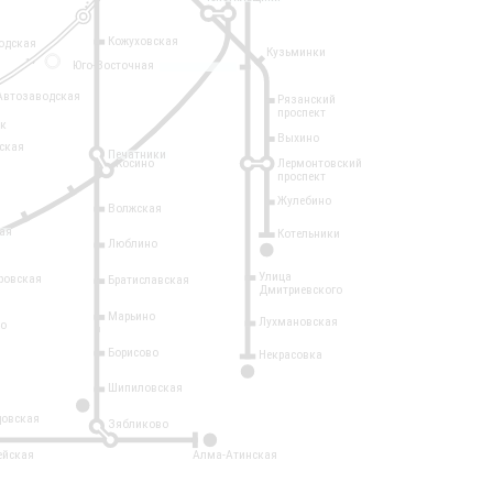
Кожуховская
одская
Кузьминки
14
Юго-Восточная
Автозаводская
Рязанский
проспект
рк
Выхино
ская
Печатники
Косино
Лермонтовский
проспект
Жулебино
Волжская
ая
Котельники
Люблино
7
Улица
ровская
Братиславская
Дмитриевского
Марьино
Лухмановская
о
1
Борисово
Некрасовка
15
Шипиловская
10
овская
Зябликово
2
ейская
Алма-Атинская