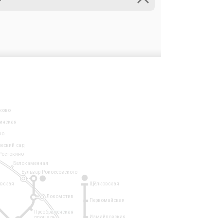
ково
инская
во
ческий сад
Ростокино
Белокаменная
Бульвар Рокоссовского
3
1
евская
Щёлковская
Локомотив
Первомайская
Преображенская
Измайловская
площадь