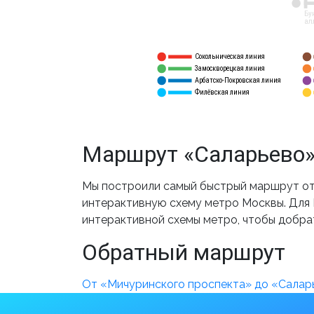
12
Бу
ал
Сокольническая линия
5
1
Замоскворецкая линия
6
2
Арбатско-Покровская линия
3
7
Филёвская линия
4
8
Маршрут «Саларьево»
Мы построили самый быстрый маршрут от 
интерактивную схему метро Москвы. Для В
интерактивной схемы метро, чтобы добра
Обратный маршрут
От «Мичуринского проспекта» до «Салар