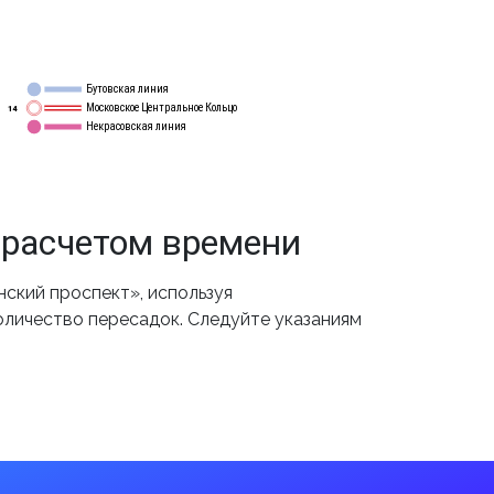
Бутовская линия
12
Московское Центральное Кольцо
14
Некрасовская линия
15
 расчетом времени
ский проспект», используя
оличество пересадок. Следуйте указаниям