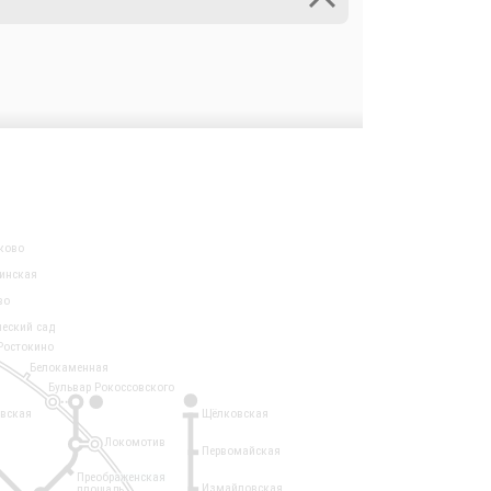
ково
инская
во
ческий сад
Ростокино
Белокаменная
Бульвар Рокоссовского
3
1
евская
Щёлковская
Локомотив
Первомайская
Преображенская
Измайловская
площадь