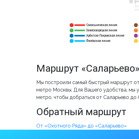
12
Бу
ал
Сокольническая линия
5
1
Замоскворецкая линия
6
2
Арбатско-Покровская линия
3
7
Филёвская линия
4
8
Маршрут «Саларьево»
Мы построили самый быстрый маршрут от 
метро Москвы. Для Вашего удобства, мы у
метро, чтобы добраться от Саларьево до 
Обратный маршрут
От «Охотного Ряда» до «Саларьево»