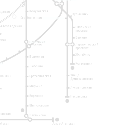
Кожуховская
одская
Кузьминки
14
Юго-Восточная
Автозаводская
Рязанский
проспект
рк
Выхино
ская
Печатники
Косино
Лермонтовский
проспект
Жулебино
Волжская
ая
Котельники
Люблино
7
Улица
ровская
Братиславская
Дмитриевского
Марьино
Лухмановская
о
1
Борисово
Некрасовка
15
Шипиловская
10
овская
Зябликово
2
ейская
Алма-Атинская