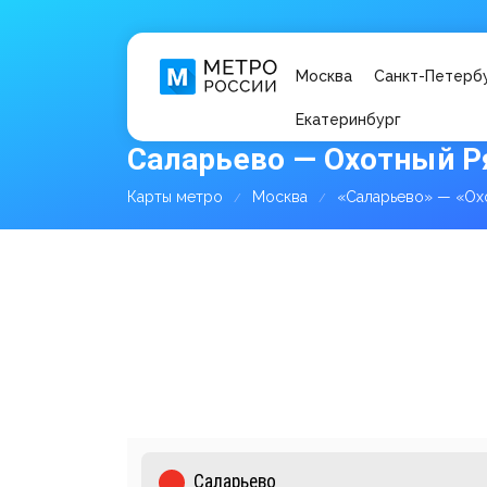
Москва
Санкт-Петерб
Екатеринбург
Саларьево — Охотный Р
Карты метро
Москва
«Саларьево» — «Ох