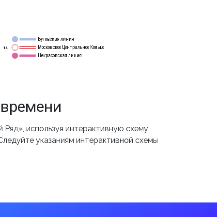
Бутовская линия
12
Московское Центральное Кольцо
14
Некрасовская линия
15
 времени
 Ряд», используя интерактивную схему
 Следуйте указаниям интерактивной схемы