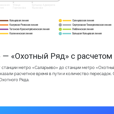
нинская
Улица
Бульвар Адмирала
лея
Горчакова
Ушакова
Кольцевая линия
Солнцевская линия
8 
А
Калужско-Рижская линия
Серпуховско-Тимирязевская линия
9
Таганско-Краснопресненская линия
Люблинская линия
10
Калининская линия
Большая Кольцевая линия
11
 — «Охотный Ряд» с расчетом
станции метро «Саларьево» до станции метро «Охотный
казали расчетное время в пути и количество пересадок.
Охотного Ряда.