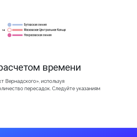
Бутовская линия
12
Московское Центральное Кольцо
14
Некрасовская линия
15
расчетом времени
т Вернадского», используя
оличество пересадок. Следуйте указаниям