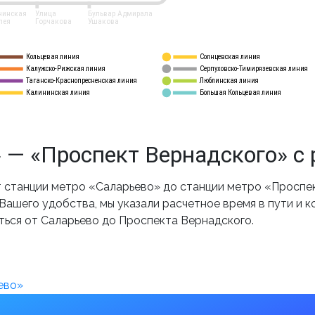
нинская
Улица
Бульвар Адмирала
лея
Горчакова
Ушакова
Кольцевая линия
Солнцевская линия
8 
А
Калужско-Рижская линия
Серпуховско-Тимирязевская линия
9
Таганско-Краснопресненская линия
Люблинская линия
10
Калининская линия
Большая Кольцевая линия
11
 — «Проспект Вернадского» с 
станции метро «Саларьево» до станции метро «Проспек
ашего удобства, мы указали расчетное время в пути и к
ться от Саларьево до Проспекта Вернадского.
ево»