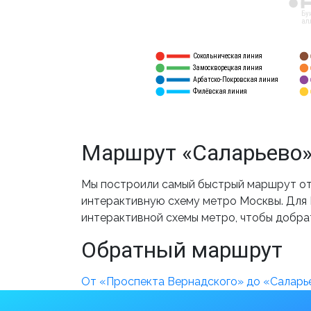
12
Бу
ал
Сокольническая линия
5
1
Замоскворецкая линия
6
2
Арбатско-Покровская линия
3
7
Филёвская линия
4
8
Маршрут «Саларьево»
Мы построили самый быстрый маршрут от 
интерактивную схему метро Москвы. Для В
интерактивной схемы метро, чтобы добра
Обратный маршрут
От «Проспекта Вернадского» до «Саларь