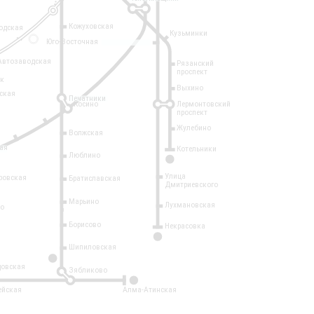
Кожуховская
одская
Кузьминки
14
Юго-Восточная
Автозаводская
Рязанский
проспект
рк
Выхино
ская
Печатники
Косино
Лермонтовский
проспект
Жулебино
Волжская
ая
Котельники
Люблино
7
Улица
ровская
Братиславская
Дмитриевского
Марьино
Лухмановская
о
1
Борисово
Некрасовка
15
Шипиловская
10
овская
Зябликово
2
ейская
Алма-Атинская