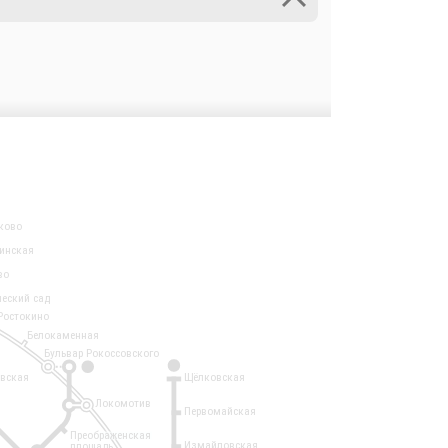
ково
инская
во
ческий сад
Ростокино
Белокаменная
Бульвар Рокоссовского
3
1
евская
Щёлковская
Локомотив
Первомайская
Преображенская
Измайловская
площадь