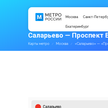
Москва
Санкт-Петерб
Екатеринбург
Саларьево — Проспект 
Карты метро
Москва
«Саларьево» — «Пр