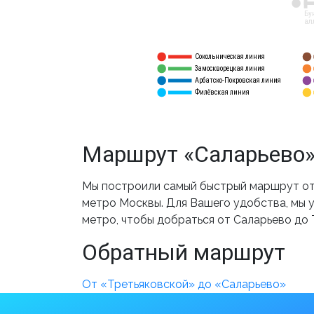
12
Бу
ал
Сокольническая линия
5
1
Замоскворецкая линия
6
2
Арбатско-Покровская линия
3
7
Филёвская линия
4
8
Маршрут «Саларьево»
Мы построили самый быстрый маршрут от 
метро Москвы. Для Вашего удобства, мы у
метро, чтобы добраться от Саларьево до 
Обратный маршрут
От «Третьяковской» до «Саларьево»