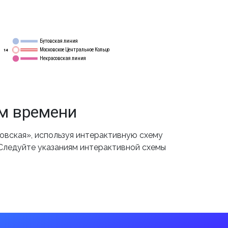
Бутовская линия
12
Московское Центральное Кольцо
14
Некрасовская линия
15
ом времени
вская», используя интерактивную схему
 Следуйте указаниям интерактивной схемы