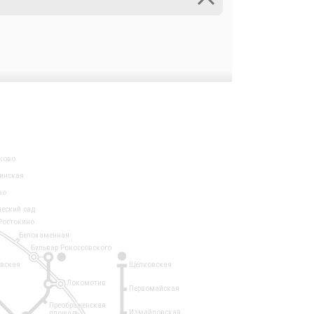
ково
инская
во
ческий сад
Ростокино
Белокаменная
Бульвар Рокоссовского
3
1
евская
Щёлковская
Локомотив
Первомайская
Преображенская
Измайловская
площадь