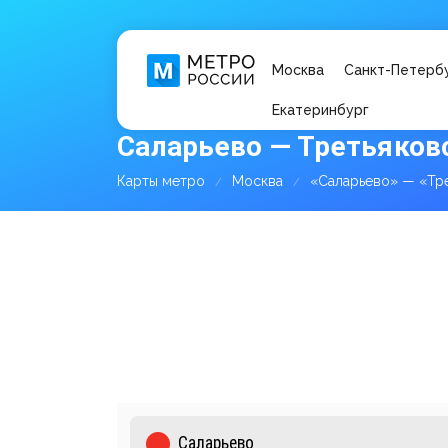
Москва
Санкт-Петерб
Екатеринбург
Саларьево — Третьяковс
Карты метро
Москва
«Саларьево» — «Тр