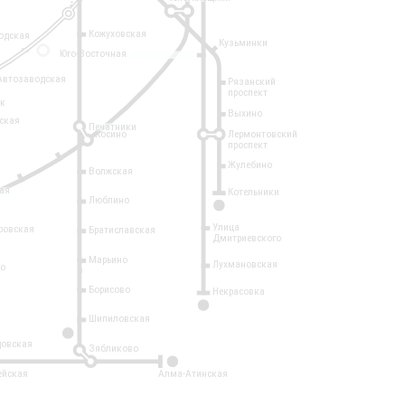
Кожуховская
одская
Кузьминки
14
Юго-Восточная
Автозаводская
Рязанский
проспект
рк
Выхино
ская
Печатники
Косино
Лермонтовский
проспект
Жулебино
Волжская
ая
Котельники
Люблино
7
Улица
ровская
Братиславская
Дмитриевского
Марьино
Лухмановская
о
1
Борисово
Некрасовка
15
Шипиловская
10
овская
Зябликово
2
ейская
Алма-Атинская