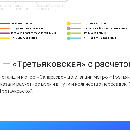
нинская
Улица
Бульвар Адмирала
лея
Горчакова
Ушакова
Кольцевая линия
Солнцевская линия
8 
А
Калужско-Рижская линия
Серпуховско-Тимирязевская линия
9
Таганско-Краснопресненская линия
Люблинская линия
10
Калининская линия
Большая Кольцевая линия
11
 — «Третьяковская» с расчет
станции метро «Саларьево» до станции метро «Третьяко
казали расчетное время в пути и количество пересадок.
Третьяковской.