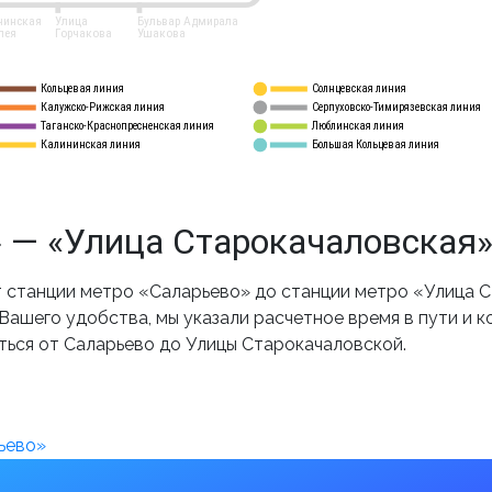
нинская
Улица
Бульвар Адмирала
лея
Горчакова
Ушакова
Кольцевая линия
Солнцевская линия
8 
А
Калужско-Рижская линия
Серпуховско-Тимирязевская линия
9
Таганско-Краснопресненская линия
Люблинская линия
10
Калининская линия
Большая Кольцевая линия
11
 — «Улица Старокачаловская»
станции метро «Саларьево» до станции метро «Улица С
ашего удобства, мы указали расчетное время в пути и к
ться от Саларьево до Улицы Старокачаловской.
ьево»