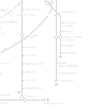
Кожуховская
одская
Кузьминки
14
Юго-Восточная
Автозаводская
Рязанский
проспект
рк
Выхино
ская
Печатники
Косино
Лермонтовский
проспект
Жулебино
Волжская
ая
Котельники
Люблино
7
Улица
ровская
Братиславская
Дмитриевского
Марьино
Лухмановская
о
1
Борисово
Некрасовка
15
Шипиловская
10
овская
Зябликово
2
ейская
Алма-Атинская