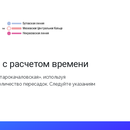
Бутовская линия
12
Московское Центральное Кольцо
14
Некрасовская линия
15
 с расчетом времени
тарокачаловская», используя
оличество пересадок. Следуйте указаниям