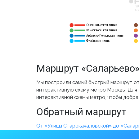
12
Бу
ал
Сокольническая линия
5
1
Замоскворецкая линия
6
2
Арбатско-Покровская линия
3
7
Филёвская линия
4
8
Маршрут «Саларьево»
Мы построили самый быстрый маршрут от 
интерактивную схему метро Москвы. Для В
интерактивной схемы метро, чтобы добра
Обратный маршрут
От «Улицы Старокачаловской» до «Салар