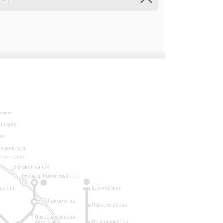
ково
инская
во
ческий сад
Ростокино
Белокаменная
Бульвар Рокоссовского
3
1
евская
Щёлковская
Локомотив
Первомайская
Преображенская
Измайловская
площадь