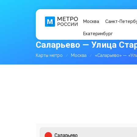
Москва
Санкт-Петерб
Екатеринбург
Саларьево — Улица Ста
Карты метро
Москва
«Саларьево» — «Ул