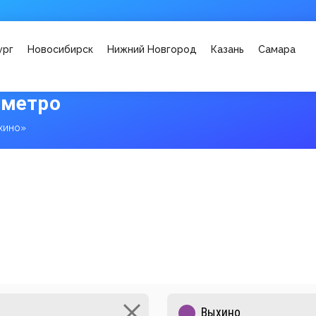
ург
Новосибирск
Нижний Новгород
Казань
Самара
 метро
хино»