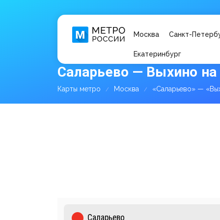
Москва
Санкт-Петерб
Екатеринбург
Саларьево — Выхино на
Карты метро
Москва
«Саларьево» — «Вы