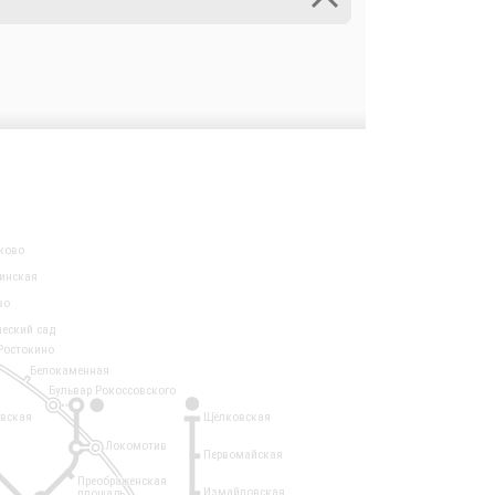
ково
инская
во
ческий сад
Ростокино
Белокаменная
Бульвар Рокоссовского
3
1
евская
Щёлковская
Локомотив
Первомайская
Преображенская
Измайловская
площадь