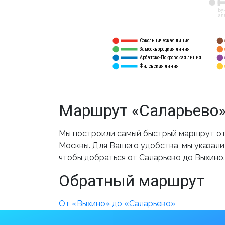
12
Бу
ал
Сокольническая линия
5
1
Замоскворецкая линия
6
2
Арбатско-Покровская линия
3
7
Филёвская линия
4
8
Маршрут «Саларьево»
Мы построили самый быстрый маршрут от 
Москвы. Для Вашего удобства, мы указали
чтобы добраться от Саларьево до Выхино.
Обратный маршрут
От «Выхино» до «Саларьево»