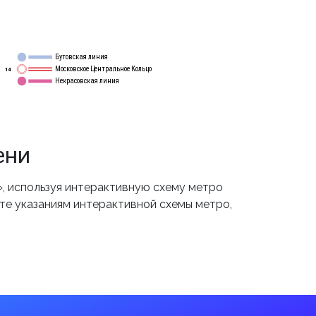
Бутовская линия
12
Московское Центральное Кольцо
14
Некрасовская линия
15
ени
, используя интерактивную схему метро
йте указаниям интерактивной схемы метро,