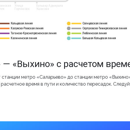
нинская
Улица
Бульвар Адмирала
лея
Горчакова
Ушакова
Кольцевая линия
Солнцевская линия
8 
А
Калужско-Рижская линия
Серпуховско-Тимирязевская линия
9
Таганско-Краснопресненская линия
Люблинская линия
10
Калининская линия
Большая Кольцевая линия
11
 — «Выхино» с расчетом врем
станции метро «Саларьево» до станции метро «Выхино»
 расчетное время в пути и количество пересадок. Следу