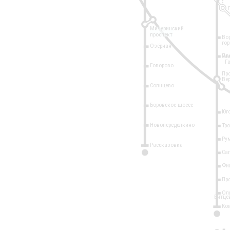
Мичуринский
проспект
Во
го
Озёрная
Пл
Ун
Г
Говорово
Пр
Ве
Солнцево
Боровское шоссе
Юг
Новопеределкино
Тр
Ру
Рассказовка
Са
8 
А
Фи
Пр
Ол
Битце
Ко
1