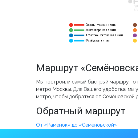
12
Бу
ал
Сокольническая линия
5
1
Замоскворецкая линия
6
2
Арбатско-Покровская линия
3
7
Филёвская линия
4
8
Маршрут «Семёновска
Мы построили самый быстрый маршрут от 
метро Москвы. Для Вашего удобства, мы у
метро, чтобы добраться от Семёновской 
Обратный маршрут
От «Раменок» до «Семёновской»