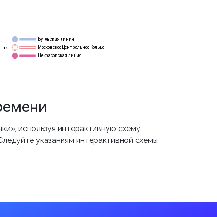
Бутовская линия
12
Московское Центральное Кольцо
14
Некрасовская линия
15
ремени
ки», используя интерактивную схему
 Следуйте указаниям интерактивной схемы