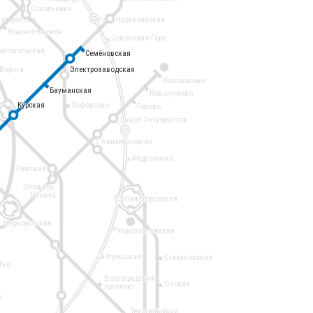
Сокольники
Измайлово
Партизанская
Красносельская
Соколиная Гора
мсомольская
Семёновская
Семёновская
8
Электрозаводская
Электрозаводская
Ворота
Новокосино
Бауманская
Бауманская
Новогиреево
Курская
Курская
Лефортово
Перово
Шоссе Энтузиастов
Авиамоторная
Андроновка
Римская
Площадь
Ильича
Нижегородская
Марксистская
15
Новохохловская
Угрешская
Стахановская
а
кая
Волгоградский
Окская
проспект
а
Текстильщики