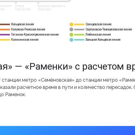
нинская
Улица
Бульвар Адмирала
лея
Горчакова
Ушакова
Кольцевая линия
Солнцевская линия
8 
А
Калужско-Рижская линия
Серпуховско-Тимирязевская линия
9
Таганско-Краснопресненская линия
Люблинская линия
10
Калининская линия
Большая Кольцевая линия
11
я» — «Раменки» с расчетом в
станции метро «Семёновская» до станции метро «Рамен
казали расчетное время в пути и количество пересадок.
до Раменок.