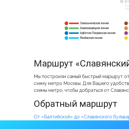
12
Бу
ал
Сокольническая линия
5
1
Замоскворецкая линия
6
2
Арбатско-Покровская линия
3
7
Филёвская линия
4
8
Маршрут «Славянский
Мы построили самый быстрый маршрут от 
схему метро Москвы. Для Вашего удобства
схемы метро, чтобы добраться от Славянс
Обратный маршрут
От «Балтийской» до «Славянского бульва