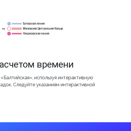
Бутовская линия
12
Московское Центральное Кольцо
14
Некрасовская линия
15
расчетом времени
«Балтийская», используя интерактивную
садок. Следуйте указаниям интерактивной