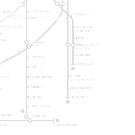
Кожуховская
одская
Кузьминки
14
Юго-Восточная
Автозаводская
Рязанский
проспект
рк
Выхино
ская
Печатники
Косино
Лермонтовский
проспект
Жулебино
Волжская
ая
Котельники
Люблино
7
Улица
ровская
Братиславская
Дмитриевского
Марьино
Лухмановская
о
1
Борисово
Некрасовка
15
Шипиловская
10
овская
Зябликово
2
ейская
Алма-Атинская