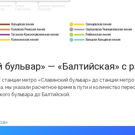
нинская
Улица
Бульвар Адмирала
лея
Горчакова
Ушакова
Кольцевая линия
Солнцевская линия
8 
А
Калужско-Рижская линия
Серпуховско-Тимирязевская линия
9
Таганско-Краснопресненская линия
Люблинская линия
10
Калининская линия
Большая Кольцевая линия
11
 бульвар» — «Балтийская» с 
станции метро «Славянский бульвар» до станции метро 
, мы указали расчетное время в пути и количество пере
кого бульвара до Балтийской.
ра»