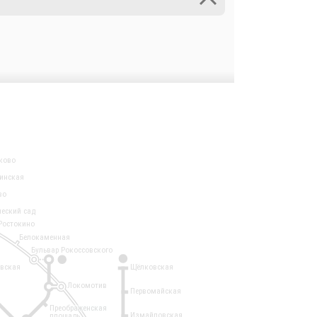
ково
инская
во
ческий сад
Ростокино
Белокаменная
Бульвар Рокоссовского
3
1
евская
Щёлковская
Локомотив
Первомайская
Преображенская
Измайловская
площадь