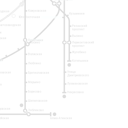
Кожуховская
одская
Кузьминки
14
Юго-Восточная
Автозаводская
Рязанский
проспект
рк
Выхино
ская
Печатники
Косино
Лермонтовский
проспект
Жулебино
Волжская
ая
Котельники
Люблино
7
Улица
ровская
Братиславская
Дмитриевского
Марьино
Лухмановская
о
1
Борисово
Некрасовка
15
Шипиловская
10
овская
Зябликово
2
ейская
Алма-Атинская