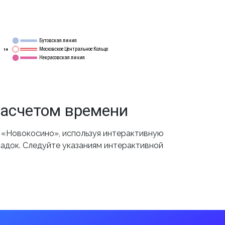
Бутовская линия
12
Московское Центральное Кольцо
14
Некрасовская линия
15
расчетом времени
 «Новокосино», используя интерактивную
садок. Следуйте указаниям интерактивной