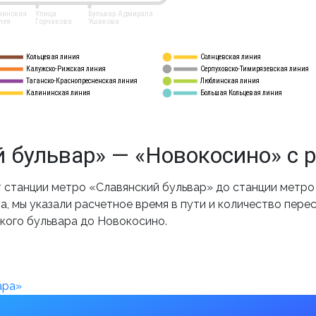
нинская
Улица
Бульвар Адмирала
лея
Горчакова
Ушакова
Кольцевая линия
Солнцевская линия
8 
А
Калужско-Рижская линия
Серпуховско-Тимирязевская линия
9
Таганско-Краснопресненская линия
Люблинская линия
10
Калининская линия
Большая Кольцевая линия
11
 бульвар» — «Новокосино» с 
станции метро «Славянский бульвар» до станции метро
, мы указали расчетное время в пути и количество пере
кого бульвара до Новокосино.
ара»