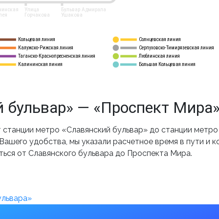
нинская
Улица
Бульвар Адмирала
лея
Горчакова
Ушакова
Кольцевая линия
Солнцевская линия
8 
А
Калужско-Рижская линия
Серпуховско-Тимирязевская линия
9
Таганско-Краснопресненская линия
Люблинская линия
10
Калининская линия
Большая Кольцевая линия
11
 бульвар» — «Проспект Мира»
станции метро «Славянский бульвар» до станции метро
ашего удобства, мы указали расчетное время в пути и к
ться от Славянского бульвара до Проспекта Мира.
ульвара»