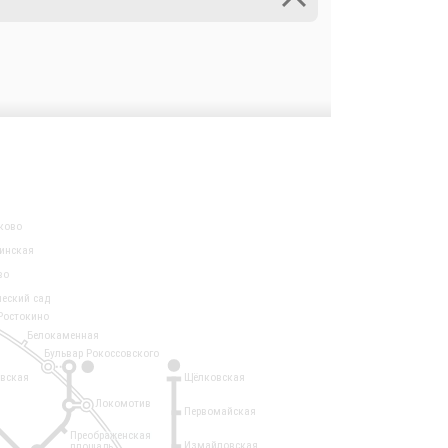
ково
инская
во
ческий сад
Ростокино
Белокаменная
Бульвар Рокоссовского
3
1
евская
Щёлковская
Локомотив
Первомайская
Преображенская
Измайловская
площадь