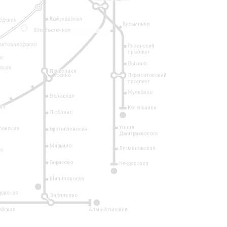
Кожуховская
одская
Кузьминки
14
Юго-Восточная
Автозаводская
Рязанский
проспект
рк
Выхино
ская
Печатники
Косино
Лермонтовский
проспект
Жулебино
Волжская
ая
Котельники
Люблино
7
Улица
ровская
Братиславская
Дмитриевского
Марьино
Лухмановская
о
1
Борисово
Некрасовка
15
Шипиловская
10
овская
Зябликово
2
ейская
Алма-Атинская