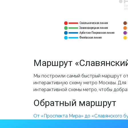
12
Бу
ал
Сокольническая линия
5
1
Замоскворецкая линия
6
2
Арбатско-Покровская линия
3
7
Филёвская линия
4
8
Маршрут «Славянский
Мы построили самый быстрый маршрут от 
интерактивную схему метро Москвы. Для В
интерактивной схемы метро, чтобы добра
Обратный маршрут
От «Проспекта Мира» до «Славянского б