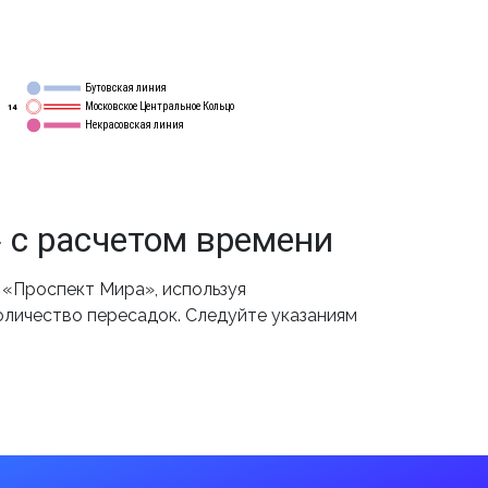
Бутовская линия
12
Московское Центральное Кольцо
14
Некрасовская линия
15
 с расчетом времени
 «Проспект Мира», используя
оличество пересадок. Следуйте указаниям