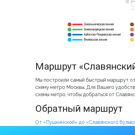
12
Бу
ал
Сокольническая линия
5
1
Замоскворецкая линия
6
2
Арбатско-Покровская линия
3
7
Филёвская линия
4
8
Маршрут «Славянский
Мы построили самый быстрый маршрут от 
схему метро Москвы. Для Вашего удобства
схемы метро, чтобы добраться от Славянс
Обратный маршрут
От «Пушкинской» до «Славянского бульв