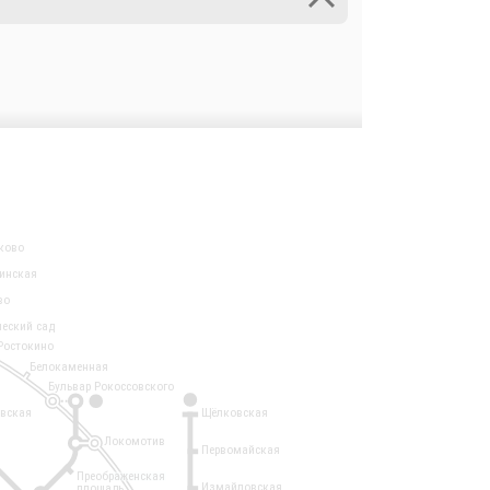
ково
инская
во
ческий сад
Ростокино
Белокаменная
Бульвар Рокоссовского
3
1
евская
Щёлковская
Локомотив
Первомайская
Преображенская
Измайловская
площадь