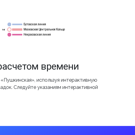
Бутовская линия
12
Московское Центральное Кольцо
14
Некрасовская линия
15
расчетом времени
 «Пушкинская», используя интерактивную
садок. Следуйте указаниям интерактивной