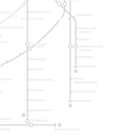
Кожуховская
одская
Кузьминки
14
Юго-Восточная
Автозаводская
Рязанский
проспект
рк
Выхино
ская
Печатники
Косино
Лермонтовский
проспект
Жулебино
Волжская
ая
Котельники
Люблино
7
Улица
ровская
Братиславская
Дмитриевского
Марьино
Лухмановская
о
1
Борисово
Некрасовка
15
Шипиловская
10
овская
Зябликово
2
ейская
Алма-Атинская