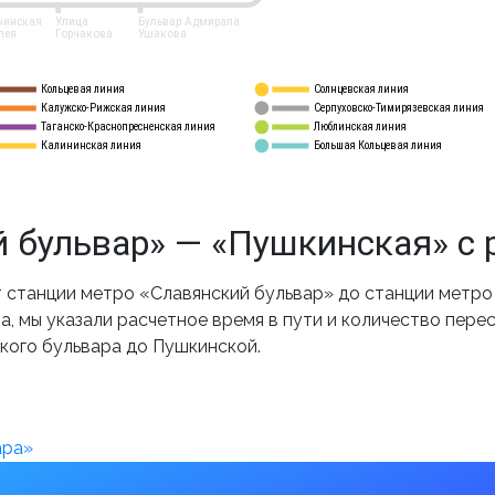
нинская
Улица
Бульвар Адмирала
лея
Горчакова
Ушакова
Кольцевая линия
Солнцевская линия
8 
А
Калужско-Рижская линия
Серпуховско-Тимирязевская линия
9
Таганско-Краснопресненская линия
Люблинская линия
10
Калининская линия
Большая Кольцевая линия
11
 бульвар» — «Пушкинская» с 
станции метро «Славянский бульвар» до станции метро
, мы указали расчетное время в пути и количество пере
кого бульвара до Пушкинской.
ара»