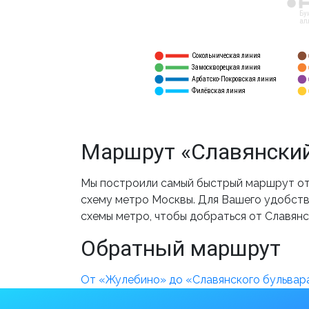
12
Бу
ал
Сокольническая линия
5
1
Замоскворецкая линия
6
2
Арбатско-Покровская линия
3
7
Филёвская линия
4
8
Маршрут «Славянский
Мы построили самый быстрый маршрут от 
схему метро Москвы. Для Вашего удобства
схемы метро, чтобы добраться от Славянс
Обратный маршрут
От «Жулебино» до «Славянского бульвар