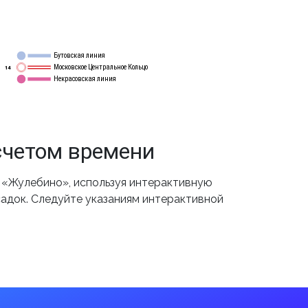
Бутовская линия
12
Московское Центральное Кольцо
14
Некрасовская линия
15
счетом времени
 «Жулебино», используя интерактивную
садок. Следуйте указаниям интерактивной