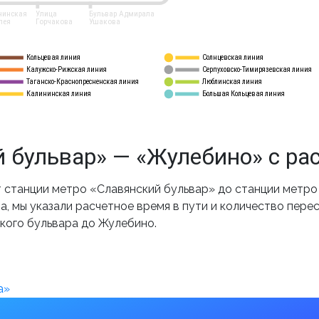
нинская
Улица
Бульвар Адмирала
лея
Горчакова
Ушакова
Кольцевая линия
Солнцевская линия
8 
А
Калужско-Рижская линия
Серпуховско-Тимирязевская линия
9
Таганско-Краснопресненская линия
Люблинская линия
10
Калининская линия
Большая Кольцевая линия
11
 бульвар» — «Жулебино» с ра
станции метро «Славянский бульвар» до станции метро
, мы указали расчетное время в пути и количество пере
кого бульвара до Жулебино.
а»