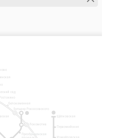
ково
инская
во
ческий сад
Ростокино
Белокаменная
Бульвар Рокоссовского
3
1
евская
Щёлковская
Локомотив
Первомайская
Преображенская
Измайловская
площадь