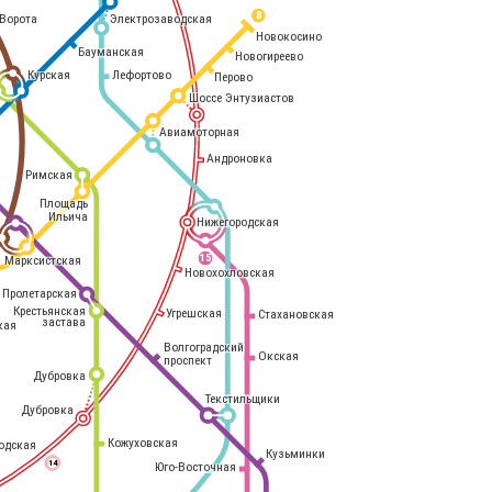
8
Электрозаводская
Ворота
Новокосино
Бауманская
Новогиреево
Курская
Лефортово
Перово
Шоссе Энтузиастов
Авиамоторная
Андроновка
Римская
Площадь
Ильича
Нижегородская
Марксистская
15
Новохохловская
Пролетарская
Крестьянская
Угрешская
Стахановская
застава
кая
Волгоградский
Окская
проспект
Дубровка
Текстильщики
Дубровка
Кожуховская
одская
Кузьминки
14
Юго-Восточная