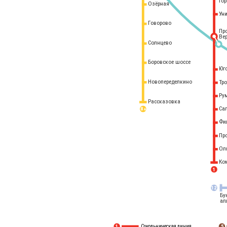
го
Озёрная
Ун
Говорово
Пр
Ве
Солнцево
Боровское шоссе
Юг
Новопеределкино
Тр
Ру
Рассказовка
Са
8 
А
Фи
Пр
Ол
Ко
1
12
Бу
ал
Сокольническая линия
5
1