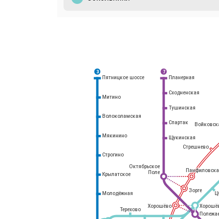
3
7
Планерная
Пятницкое шоссе
Сходненская
Митино
Тушинская
Волоколамская
Спартак
Войковск
Мякинино
Щукинская
Стрешнево
Строгино
Октябрьское
Панфиловска
Поле
Крылатское
Белорусский
вокзал
Зорге
Молодёжная
Ц
Хорошёво
Хорошё
Терехово
Полежа