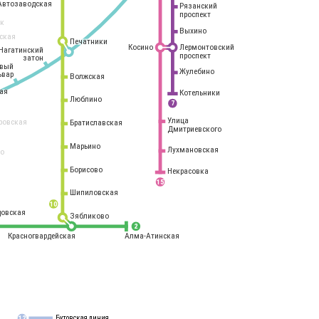
Автозаводская
Рязанский
проспект
рк
Выхино
ская
Печатники
Косино
Лермонтовский
Нагатинский
проспект
затон
овый
Жулебино
ьвар
Волжская
ая
Котельники
Люблино
7
Улица
ровская
Братиславская
Дмитриевского
Марьино
Лухмановская
о
1
Борисово
Некрасовка
15
Шипиловская
10
овская
Зябликово
2
Красногвардейская
Алма-Атинская
Бутовская линия
12