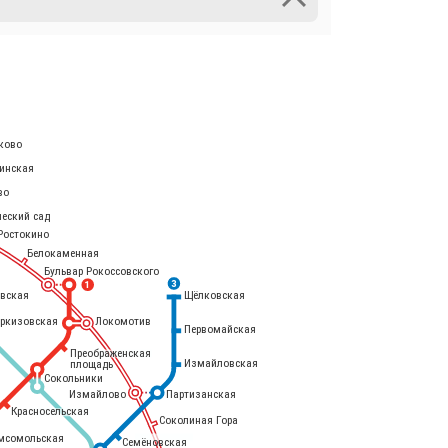
ково
инская
во
ческий сад
Ростокино
Белокаменная
Бульвар Рокоссовского
3
1
евская
Щёлковская
еркизовская
Локомотив
Первомайская
Преображенская
Измайловская
площадь
Сокольники
Измайлово
Партизанская
Красносельская
Соколиная Гора
мсомольская
Семёновская