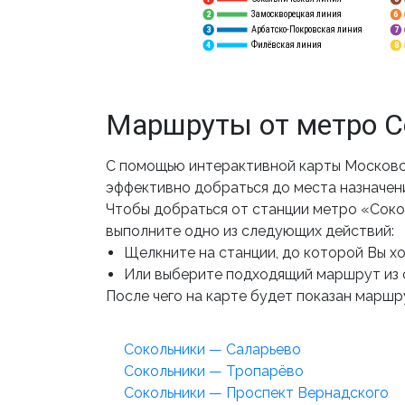
Замоскворецкая линия
6
2
Арбатско-Покровская линия
3
7
Филёвская линия
4
8
Маршруты от метро С
С помощью интерактивной карты Московс
эффективно добраться до места назначен
Чтобы добраться от станции метро «Соко
выполните одно из следующих действий:
Щелкните на станции, до которой Вы хот
Или выберите подходящий маршрут из 
После чего на карте будет показан маршру
Сокольники — Саларьево
Сокольники — Тропарёво
Сокольники — Проспект Вернадского