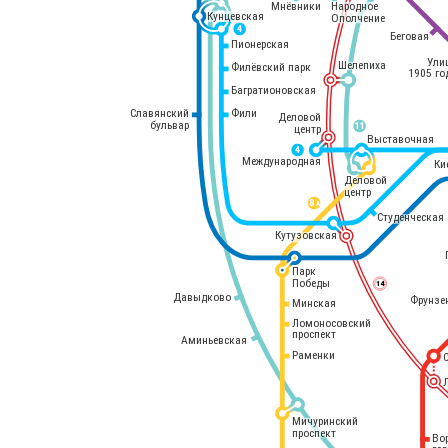
Мнёвники
Народное
Кунцевская
Ополчение
4
Беговая
Пионерская
Ули
Шелепиха
Филёвский парк
1905 го
Багратионовская
Славянский
Фили
Деловой
бульвар
11
центр
Выставочная
4
Международная
Ки
Деловой
центр
8 
А
Студенческая
Кутузовская
Парк
Победы
14
Давыдково
Фрунзе
Минская
Ломоносовский
проспект
Аминьевская
Раменки
Мичуринский
проспект
Во