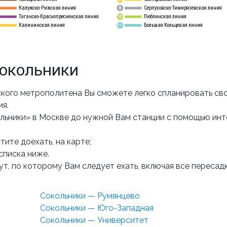
Калужско-Рижская линия
Серпуховско-Тимирязевская линия
9
Таганско-Краснопресненская линия
Люблинская линия
10
Калининская линия
Большая Кольцевая линия
11
окольники
кого метрополитена Вы сможете легко спланировать сво
ия.
льники» в Москве до нужной Вам станции с помощью ин
ите доехать, на карте;
списка ниже.
т, по которому Вам следует ехать, включая все пересадк
Сокольники — Румянцево
Сокольники — Юго-Западная
Сокольники — Университет