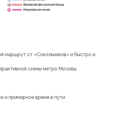
Московское Центральное Кольцо
14
Некрасовская линия
15
й маршрут от «Сокольников» и быстро и
терактивной схемы метро Москвы,
и и примерное время в пути.