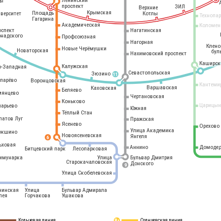
Ленинский
ры
проспект
ЗИЛ
Верхние
Крымская
Площадь
иверситет
Котлы
Технопа
Гагарина
Академическая
Коломен
оспект
Нагатинская
рнадского
Профсоюзная
Нагорная
Клен
Новые Черёмушки
Новаторская
бул
Нахимовский проспект
Каширск
Калужская
о-Западная
Севастопольская
Зюзино
11
опарёво
Воронцовская
Кантеми
Варшавская
Каховская
Беляево
мянцево
Чертановская
Коньково
Царицын
ларьево
Южная
Тёплый Стан
латов Луг
Пражская
Ясенево
Орехово
Улица Академика
окшино
Новоясеневская
Янгеля
6
ьховая
Аннино
Домодед
Битцевский парк
Лесопарковая
ммунарка
Улица
Бульвар Дмитрия
Старокачаловская
Донского
9
Улица Скобелевская
нинская
Улица
Бульвар Адмирала
лея
Горчакова
Ушакова
Кольцевая линия
Солнцевская линия
8 
А