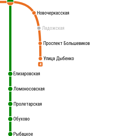
Новочеркасская
Ладожская
Проспект Большевиков
Улица Дыбенко
4
Елизаровская
Ломоносовская
Пролетарская
Обухово
Рыбацкое