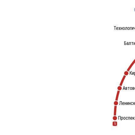
Технологи
Балт
Ки
Автов
Ленинск
Проспек
1