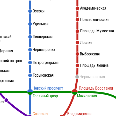
Академическая
Озерки
Политехническая
Удельная
Площадь Мужества
нтский
Пионерская
т
Лесная
Чёрная речка
Деревня
Выборгская
вский остров
Петроградская
Площадь Ленина
вская
Горьковская
Чернышевская
ортивная
Невский проспект
Площадь Восстания
Гостиный двор
Маяковская
кая
Спасская
Владимирская