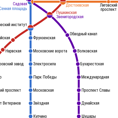
Садовая
Достоевская
Лиговский
Сенная площадь
проспект
Пушкинская
Звенигородская
ческий институт
Обводный канал
ийская
Фрунзенская
Нарвская
Московские ворота
Волковская
ровский завод
Электросила
Бухарестская
о
Парк Победы
Международная
ий проспект
Московская
Проспект Славы
т Ветеранов
Звёздная
Дунайская
Купчино
Шушары