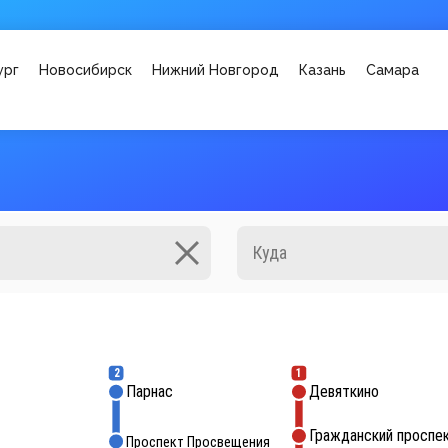
ург
Новосибирск
Нижний Новгород
Казань
Самара
2
1
Парнас
Девяткино
Гражданский проспе
Проспект Просвещения