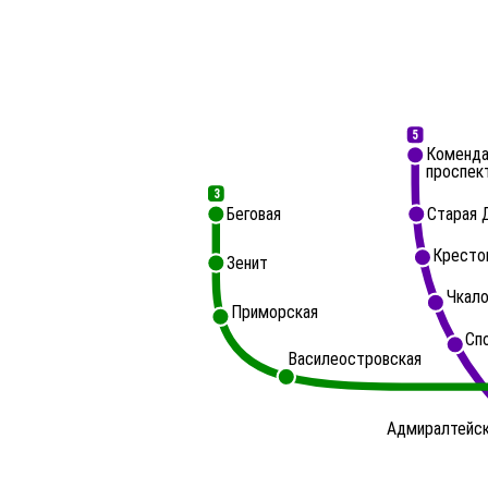
5
Коменда
проспек
3
Беговая
Старая 
Кресто
Зенит
Чкало
Приморская
Сп
Василеостровская
Адмиралтейс