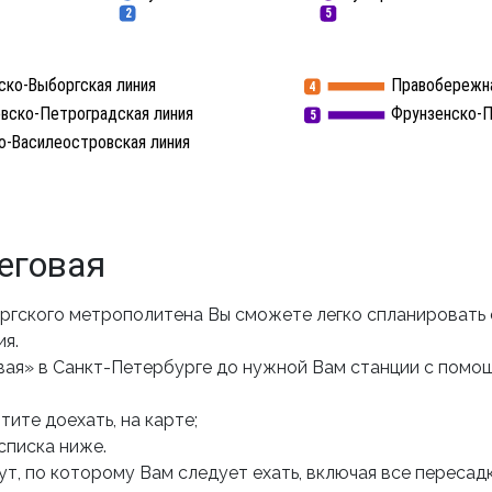
2
5
ско-Выборгская линия
Правобережна
4
вско-Петроградская линия
Фрунзенско-П
5
о-Василеостровская линия
еговая
гского метрополитена Вы сможете легко спланировать 
ия.
вая» в Санкт-Петербурге до нужной Вам станции с помо
ите доехать, на карте;
списка ниже.
т, по которому Вам следует ехать, включая все пересадк