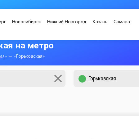
ург
Новосибирск
Нижний Новгород
Казань
Самара
кая на метро
ая» — «Горьковская»