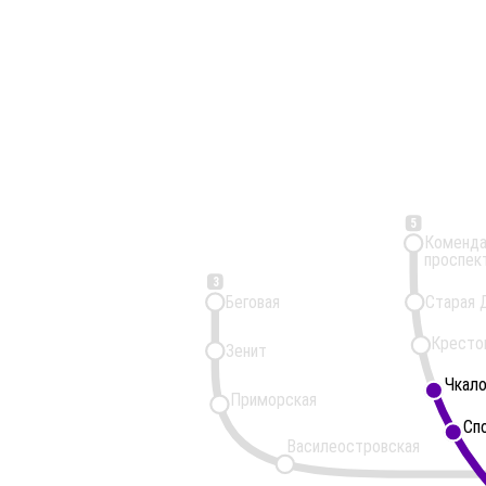
5
Коменда
проспек
3
Беговая
Старая 
Кресто
Зенит
Чкало
Чкало
Приморская
Сп
Сп
Василеостровская