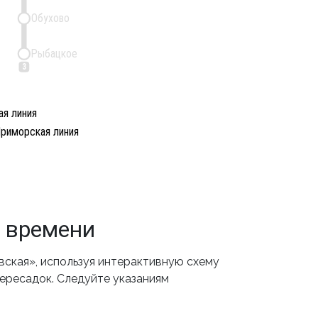
Обухово
Рыбацкое
3
я линия
риморская линия
м времени
ская», используя интерактивную схему
пересадок. Следуйте указаниям