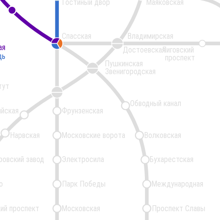
Гостиный двор
Маяковская
Спасская
Владимирская
ая
ая
Достоевская
Лиговский
дь
дь
проспект
Пушкинская
Звенигородская
тут
Обводный канал
ийская
Фрунзенская
Нарвская
Московские ворота
Волковская
ровский завод
Электросила
Бухарестская
о
Парк Победы
Международная
ий проспект
Московская
Проспект Славы