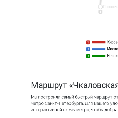
Проспек
1
Киров
1
1
Моско
2
2
Невск
3
3
Маршрут «Чкаловская
Мы построили самый быстрый маршрут от 
метро Санкт-Петербурга. Для Вашего удоб
интерактивной схемы метро, чтобы добрат