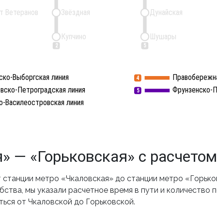
т Ветеранов
Звёздная
Дунайская
Купчино
Шушары
2
5
ско-Выборгская линия
Правобережна
4
вско-Петроградская линия
Фрунзенско-П
5
о-Василеостровская линия
» — «Горьковская» с расчето
станции метро «Чкаловская» до станции метро «Горьков
ства, мы указали расчетное время в пути и количество 
ься от Чкаловской до Горьковской.