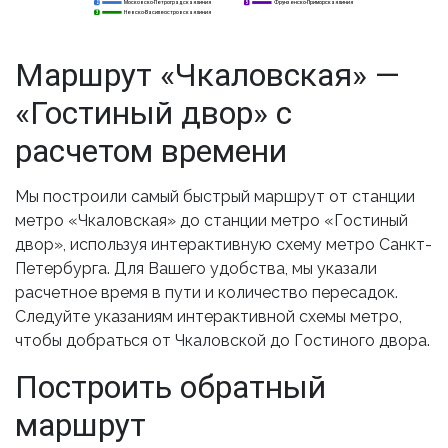
Московско-Петроградская линия
Фрунзенско-Приморская линия
2
2
5
Невско-Василеостровская линия
3
3
Маршрут «Чкаловская» —
«Гостиный двор» с
расчетом времени
Мы построили самый быстрый маршрут от станции
метро «Чкаловская» до станции метро «Гостиный
двор», используя интерактивную схему метро Санкт-
Петербурга. Для Вашего удобства, мы указали
расчетное время в пути и количество пересадок.
Следуйте указаниям интерактивной схемы метро,
чтобы добраться от Чкаловской до Гостиного двора.
Построить обратный
маршрут