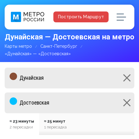
Построить Маршрут
Дунайская — Достоевская на метро
Карты метро
Санкт-Петербург
«Дунайская» — «Достоевская»
≈ 23 минуты
≈ 25 минут
2 пересадки
1 пересадка