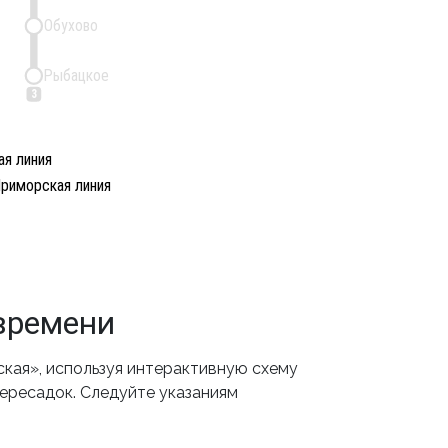
Обухово
Рыбацкое
3
я линия
риморская линия
времени
кая», используя интерактивную схему
пересадок. Следуйте указаниям