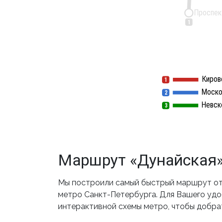
Проспек
1
Киров
1
1
Моско
2
2
Невск
3
3
Маршрут «Дунайская»
Мы построили самый быстрый маршрут от 
метро Санкт-Петербурга. Для Вашего удоб
интерактивной схемы метро, чтобы добра