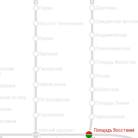
2
1
Парнас
Девяткино
Гражданский проспе
Проспект Просвещения
Академическая
Озерки
Политехническая
Удельная
Площадь Мужества
нтский
Пионерская
т
Лесная
Чёрная речка
Деревня
Выборгская
вский остров
Петроградская
Площадь Ленина
вская
Горьковская
Чернышевская
ортивная
Невский проспект
Площадь Восстания
Площадь Восстания