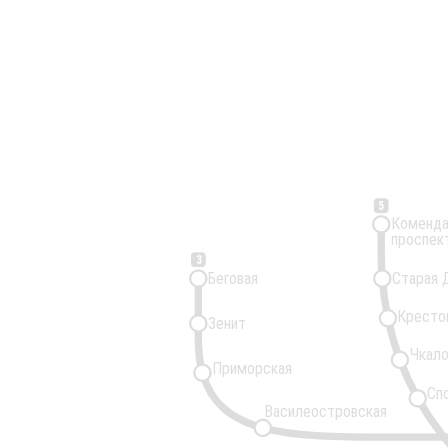
5
Коменда
проспек
3
Беговая
Старая 
Кресто
Зенит
Чкало
Приморская
Сп
Василеостровская