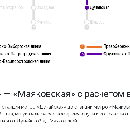
т Ветеранов
Звёздная
Дунайская
Дунайская
Купчино
Шушары
2
5
ско-Выборгская линия
Правобережна
4
вско-Петроградская линия
Фрунзенско-П
5
о-Василеостровская линия
 — «Маяковская» с расчетом 
станции метро «Дунайская» до станции метро «Маяковс
ства, мы указали расчетное время в пути и количество 
ться от Дунайской до Маяковской.