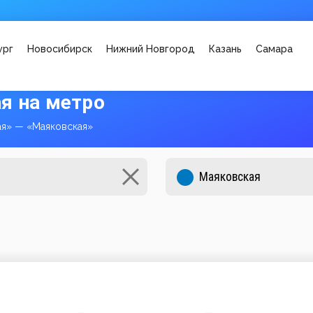
ург
Новосибирск
Нижний Новгород
Казань
Самара
я на метро
ая» — «Маяковская»