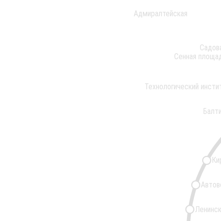
Адмиралтейская
Садов
Сенная площа
Технологический инсти
Балт
Ки
Автов
Ленинск