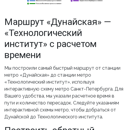
Московско-Петроградская линия
Фрунзенско-Приморская линия
2
2
5
Невско-Василеостровская линия
3
3
Маршрут «Дунайская» —
«Технологический
институт» с расчетом
времени
Мы построили самый быстрый маршрут от станции
метро «Дунайская» до станции метро
«Технологический институт», используя
интерактивную схему метро Санкт-Петербурга. Для
Вашего удобства, мы указали расчетное время в
пути и количество пересадок. Следуйте указаниям
интерактивной схемы метро, чтобы добраться от
Дунайской до Технологического института.