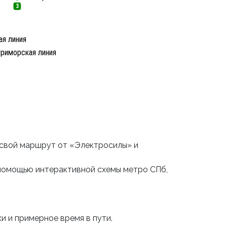
3
я линия
риморская линия
 свой маршрут от «Электросилы» и
 помощью интерактивной схемы метро СПб,
и и примерное время в пути.