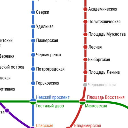
Академическая
Озерки
Политехническая
Удельная
Площадь Мужества
нтский
Пионерская
т
Лесная
Чёрная речка
Деревня
Выборгская
вский остров
Петроградская
Площадь Ленина
вская
Горьковская
Чернышевская
ортивная
Невский проспект
Площадь Восстания
Гостиный двор
Маяковская
кая
Спасская
Владимирская