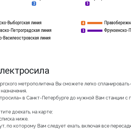
2
5
ско-Выборгская линия
Правобережна
4
вско-Петроградская линия
Фрунзенско-П
5
о-Василеостровская линия
лектросила
ргского метрополитена Вы сможете легко спланировать
назначения.
тросила» в Санкт-Петербурге до нужной Вам станции с
ите доехать, на карте;
списка ниже.
т, по которому Вам следует ехать, включая все пересадк