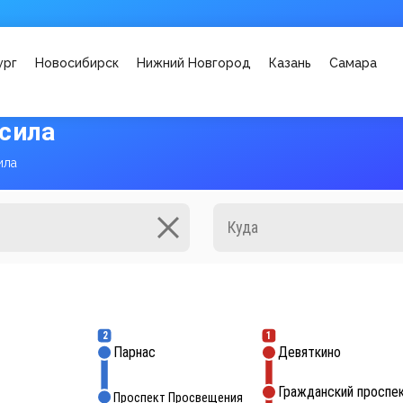
ург
Новосибирск
Нижний Новгород
Казань
Самара
сила
ила
2
1
Парнас
Девяткино
Гражданский проспе
Проспект Просвещения