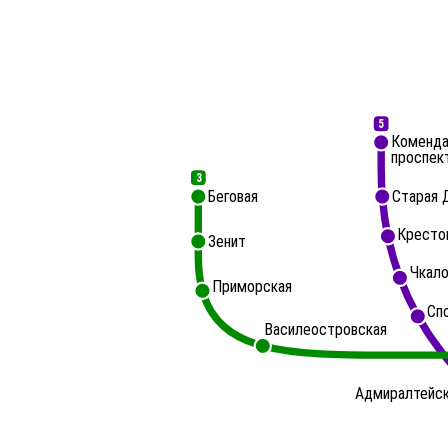
5
Коменда
проспек
3
Беговая
Старая 
Кресто
Зенит
Чкало
Приморская
Сп
Василеостровская
Адмиралтейс