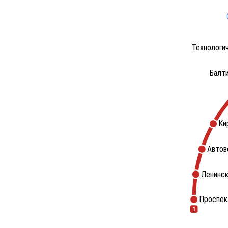
Технологи
Балт
Ки
Автов
Ленинск
Проспек
1