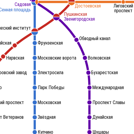
Садовая
Достоевская
Лиговский
Сенная площадь
проспект
Пушкинская
Звенигородская
ческий институт
Обводный канал
ийская
Фрунзенская
Нарвская
Московские ворота
Волковская
ровский завод
Электросила
Бухарестская
о
Парк Победы
Международная
ий проспект
Московская
Проспект Славы
т Ветеранов
Звёздная
Дунайская
Купчино
Шушары