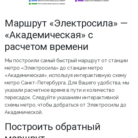
Московско-Петроградская линия
Фрунзенско-Приморская линия
2
2
5
Невско-Василеостровская линия
3
3
Маршрут «Электросила» —
«Академическая» с
расчетом времени
Мы построили самый быстрый маршрут от станции
метро «Электросила» до станции метро
«Академическая», используя интерактивную схему
метро Санкт-Петербурга. Для Вашего удобства, мы
указали расчетное время в пути и количество
пересадок. Следуйте указаниям интерактивной
схемы метро, чтобы добраться от Электросилы до
Академической.
Построить обратный