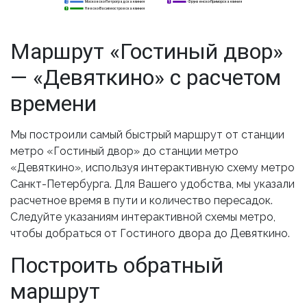
Московско-Петроградская линия
Фрунзенско-Приморская линия
2
2
5
Невско-Василеостровская линия
3
3
Маршрут «Гостиный двор»
— «Девяткино» с расчетом
времени
Мы построили самый быстрый маршрут от станции
метро «Гостиный двор» до станции метро
«Девяткино», используя интерактивную схему метро
Санкт-Петербурга. Для Вашего удобства, мы указали
расчетное время в пути и количество пересадок.
Следуйте указаниям интерактивной схемы метро,
чтобы добраться от Гостиного двора до Девяткино.
Построить обратный
маршрут