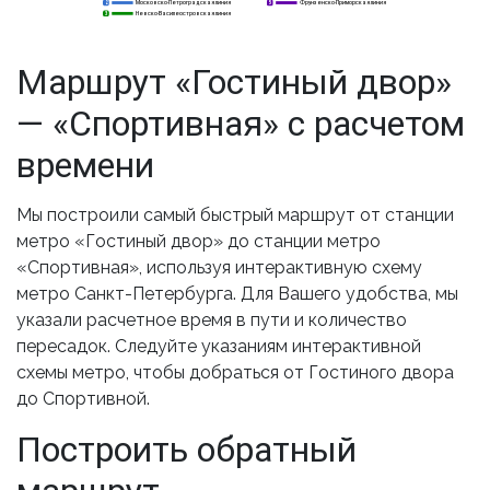
Московско-Петроградская линия
Фрунзенско-Приморская линия
2
2
5
Невско-Василеостровская линия
3
3
Маршрут «Гостиный двор»
— «Спортивная» с расчетом
времени
Мы построили самый быстрый маршрут от станции
метро «Гостиный двор» до станции метро
«Спортивная», используя интерактивную схему
метро Санкт-Петербурга. Для Вашего удобства, мы
указали расчетное время в пути и количество
пересадок. Следуйте указаниям интерактивной
схемы метро, чтобы добраться от Гостиного двора
до Спортивной.
Построить обратный