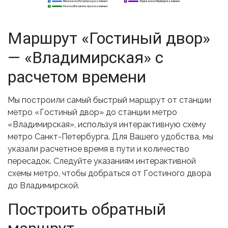
Московско-Петроградская линия
Фрунзенско-Приморская линия
2
2
5
Невско-Василеостровская линия
3
3
Маршрут «Гостиный двор»
— «Владимирская» с
расчетом времени
Мы построили самый быстрый маршрут от станции
метро «Гостиный двор» до станции метро
«Владимирская», используя интерактивную схему
метро Санкт-Петербурга. Для Вашего удобства, мы
указали расчетное время в пути и количество
пересадок. Следуйте указаниям интерактивной
схемы метро, чтобы добраться от Гостиного двора
до Владимирской.
Построить обратный