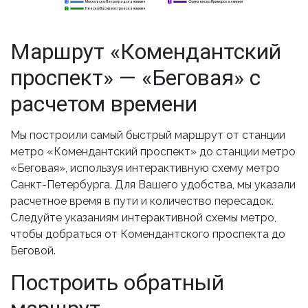
Московско-Петроградская линия
Фрунзенско-Приморская линия
2
2
5
Невско-Василеостровская линия
3
3
Маршрут «Комендантский
проспект» — «Беговая» с
расчетом времени
Мы построили самый быстрый маршрут от станции
метро «Комендантский проспект» до станции метро
«Беговая», используя интерактивную схему метро
Санкт-Петербурга. Для Вашего удобства, мы указали
расчетное время в пути и количество пересадок.
Следуйте указаниям интерактивной схемы метро,
чтобы добраться от Комендантского проспекта до
Беговой.
Построить обратный