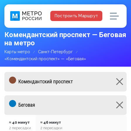
Построить Маршрут
Комендантский проспект — Беговая
на метро
Карты метро
Санкт-Петербург
«Комендантский проспект» — «Беговая»
≈ 40 минут
≈ 46 минут
2 пересадки
2 пересадки