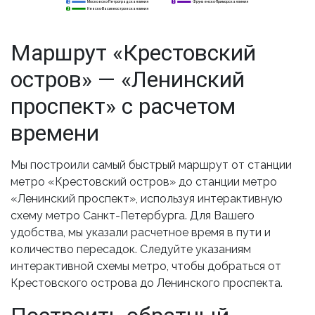
Московско-Петроградская линия
Фрунзенско-Приморская линия
2
2
5
Невско-Василеостровская линия
3
3
Маршрут «Крестовский
остров» — «Ленинский
проспект» с расчетом
времени
Мы построили самый быстрый маршрут от станции
метро «Крестовский остров» до станции метро
«Ленинский проспект», используя интерактивную
схему метро Санкт-Петербурга. Для Вашего
удобства, мы указали расчетное время в пути и
количество пересадок. Следуйте указаниям
интерактивной схемы метро, чтобы добраться от
Крестовского острова до Ленинского проспекта.