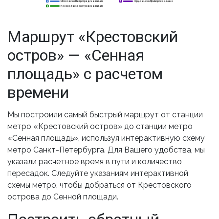
Московско-Петроградская линия
Фрунзенско-Приморская линия
2
2
5
Невско-Василеостровская линия
3
3
Маршрут «Крестовский
остров» — «Сенная
площадь» с расчетом
времени
Мы построили самый быстрый маршрут от станции
метро «Крестовский остров» до станции метро
«Сенная площадь», используя интерактивную схему
метро Санкт-Петербурга. Для Вашего удобства, мы
указали расчетное время в пути и количество
пересадок. Следуйте указаниям интерактивной
схемы метро, чтобы добраться от Крестовского
острова до Сенной площади.