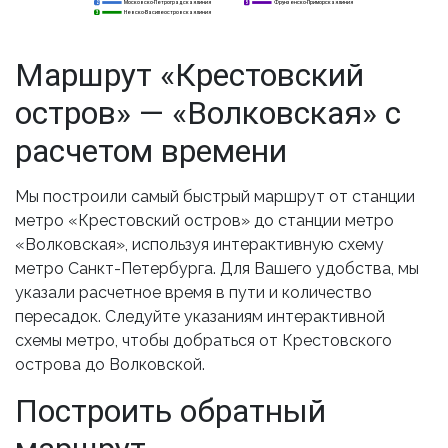
Московско-Петроградская линия
Фрунзенско-Приморская линия
2
2
5
Невско-Василеостровская линия
3
3
Маршрут «Крестовский
остров» — «Волковская» с
расчетом времени
Мы построили самый быстрый маршрут от станции
метро «Крестовский остров» до станции метро
«Волковская», используя интерактивную схему
метро Санкт-Петербурга. Для Вашего удобства, мы
указали расчетное время в пути и количество
пересадок. Следуйте указаниям интерактивной
схемы метро, чтобы добраться от Крестовского
острова до Волковской.
Построить обратный