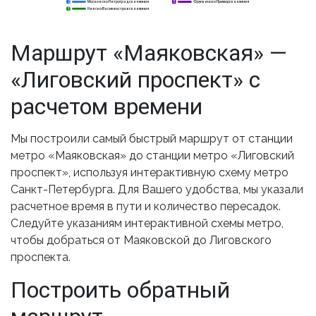
Московско-Петроградская линия
Фрунзенско-Приморская линия
2
2
5
Невско-Василеостровская линия
3
3
Маршрут «Маяковская» —
«Лиговский проспект» с
расчетом времени
Мы построили самый быстрый маршрут от станции
метро «Маяковская» до станции метро «Лиговский
проспект», используя интерактивную схему метро
Санкт-Петербурга. Для Вашего удобства, мы указали
расчетное время в пути и количество пересадок.
Следуйте указаниям интерактивной схемы метро,
чтобы добраться от Маяковской до Лиговского
проспекта.
Построить обратный