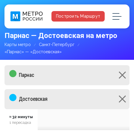
Построить Маршрут
Парнас — Достоевская на метро
Карты метро
Санкт-Петербург
«Парнас» — «Достоевская»
≈ 32 минуты
1 пересадка