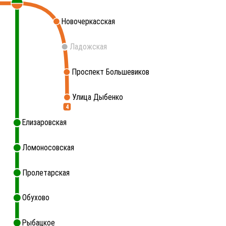
Новочеркасская
Ладожская
Проспект Большевиков
Улица Дыбенко
4
Елизаровская
Ломоносовская
Пролетарская
Обухово
Рыбацкое