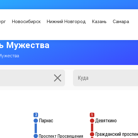
ург
Новосибирск
Нижний Новгород
Казань
Самара
ь Мужества
Мужества
2
1
Парнас
Девяткино
Гражданский проспе
Проспект Просвещения