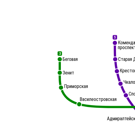
5
Коменда
проспек
3
Беговая
Старая 
Кресто
Зенит
Чкало
Приморская
Сп
Василеостровская
Адмиралтейс