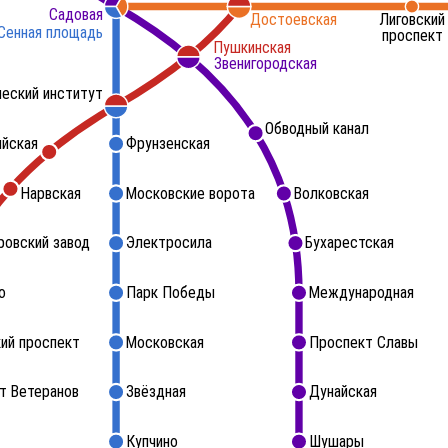
Садовая
Достоевская
Лиговский
Сенная площадь
проспект
Пушкинская
Звенигородская
ческий институт
Обводный канал
ийская
Фрунзенская
Нарвская
Московские ворота
Волковская
ровский завод
Электросила
Бухарестская
о
Парк Победы
Международная
ий проспект
Московская
Проспект Славы
т Ветеранов
Звёздная
Дунайская
Купчино
Шушары