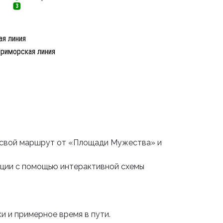
3
я линия
риморская линия
 свой маршрут от «Площади Мужества» и
нции с помощью интерактивной схемы
и и примерное время в пути.