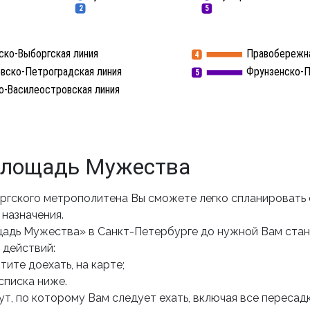
2
5
ско-Выборгская линия
Правобережна
4
вско-Петроградская линия
Фрунзенско-П
5
о-Василеостровская линия
Площадь Мужества
ргского метрополитена Вы сможете легко спланировать
назначения.
щадь Мужества» в Санкт-Петербурге до нужной Вам ста
 действий:
ите доехать, на карте;
списка ниже.
т, по которому Вам следует ехать, включая все пересадк