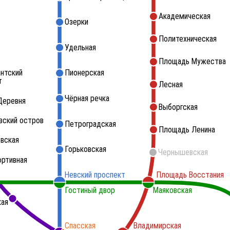
Академическая
Озерки
Политехническая
Удельная
Площадь Мужества
нтский
Пионерская
т
Лесная
Чёрная речка
Деревня
Выборгская
вский остров
Петроградская
Площадь Ленина
вская
Горьковская
Чернышевская
ортивная
Невский проспект
Площадь Восстания
Гостиный двор
Маяковская
кая
Спасская
Владимирская