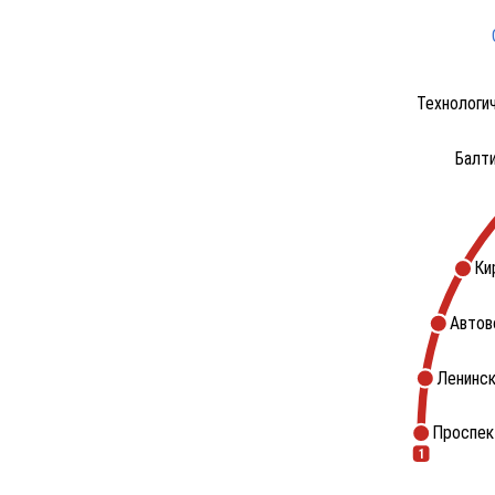
Технологи
Балт
Ки
Автов
Ленинск
Проспек
1