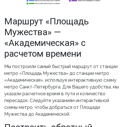
Московско-Петроградская линия
Фрунзенско-Приморская линия
2
2
5
Невско-Василеостровская линия
3
3
Маршрут «Площадь
Мужества» —
«Академическая» с
расчетом времени
Мы построили самый быстрый маршрут от станции
метро «Площадь Мужества» до станции метро
«Академическая», используя интерактивную схему
метро Санкт-Петербурга. Для Вашего удобства, мы
указали расчетное время в пути и количество
пересадок. Следуйте указаниям интерактивной
схемы метро, чтобы добраться от Площади
Мужества до Академической.