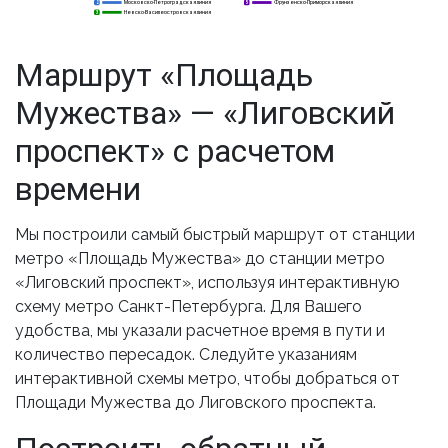
Московско-Петроградская линия
Фрунзенско-Приморская линия
2
2
5
Невско-Василеостровская линия
3
3
Маршрут «Площадь
Мужества» — «Лиговский
проспект» с расчетом
времени
Мы построили самый быстрый маршрут от станции
метро «Площадь Мужества» до станции метро
«Лиговский проспект», используя интерактивную
схему метро Санкт-Петербурга. Для Вашего
удобства, мы указали расчетное время в пути и
количество пересадок. Следуйте указаниям
интерактивной схемы метро, чтобы добраться от
Площади Мужества до Лиговского проспекта.