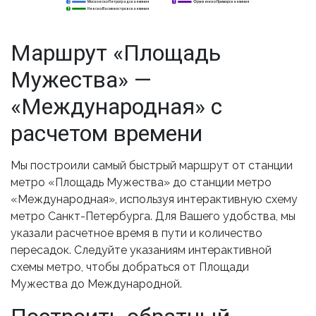
Московско-Петроградская линия
Фрунзенско-Приморская линия
2
2
5
Невско-Василеостровская линия
3
3
Маршрут «Площадь
Мужества» —
«Международная» с
расчетом времени
Мы построили самый быстрый маршрут от станции
метро «Площадь Мужества» до станции метро
«Международная», используя интерактивную схему
метро Санкт-Петербурга. Для Вашего удобства, мы
указали расчетное время в пути и количество
пересадок. Следуйте указаниям интерактивной
схемы метро, чтобы добраться от Площади
Мужества до Международной.