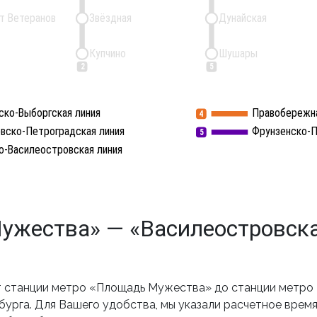
т Ветеранов
Звёздная
Дунайская
Купчино
Шушары
2
5
ско-Выборгская линия
Правобережна
4
вско-Петроградская линия
Фрунзенско-П
5
о-Василеостровская линия
жества» — «Василеостровска
 станции метро «Площадь Мужества» до станции метро 
рга. Для Вашего удобства, мы указали расчетное время 