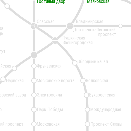
Гостиный двор
Гостиный двор
Маяковская
Маяковская
Спасская
Владимирская
ая
Достоевская
Лиговский
дь
проспект
Пушкинская
Звенигородская
тут
Обводный канал
ийская
Фрунзенская
Нарвская
Московские ворота
Волковская
ровский завод
Электросила
Бухарестская
о
Парк Победы
Международная
ий проспект
Московская
Проспект Славы