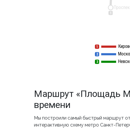
Проспек
1
Киров
1
1
Моско
2
2
Невск
3
3
Маршрут «Площадь Му
времени
Мы построили самый быстрый маршрут от
интерактивную схему метро Санкт-Петербу