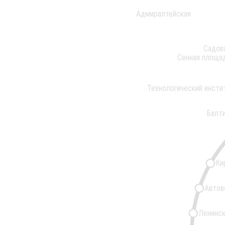
Адмиралтейская
Садов
Сенная площа
Технологический инсти
Балт
Ки
Автов
Ленинск