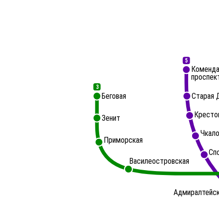
5
Коменда
проспек
3
Беговая
Старая 
Кресто
Зенит
Чкало
Приморская
Сп
Василеостровская
Адмиралтейс