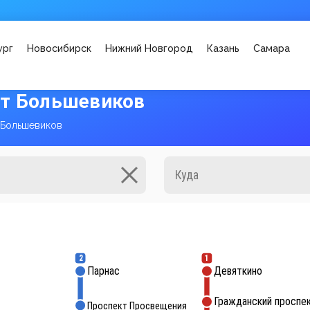
ург
Новосибирск
Нижний Новгород
Казань
Самара
кт Большевиков
 Большевиков
2
1
Парнас
Девяткино
Гражданский проспе
Проспект Просвещения