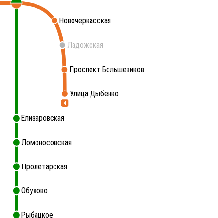
Новочеркасская
Ладожская
Проспект Большевиков
Улица Дыбенко
4
Елизаровская
Ломоносовская
Пролетарская
Обухово
Рыбацкое