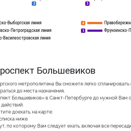
2
5
ско-Выборгская линия
Правобережна
4
вско-Петроградская линия
Фрунзенско-П
5
о-Василеостровская линия
роспект Большевиков
ргского метрополитена Вы сможете легко спланировать
раться до места назначения.
пект Большевиков» в Санкт-Петербурге до нужной Вам 
 действий:
ите доехать, на карте;
списка ниже.
т, по которому Вам следует ехать, включая все пересадк