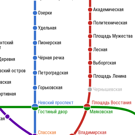
Академическая
Озерки
Политехническая
Удельная
Площадь Мужества
нтский
Пионерская
т
Лесная
Чёрная речка
Деревня
Выборгская
вский остров
Петроградская
Площадь Ленина
вская
Горьковская
Чернышевская
ортивная
Невский проспект
Площадь Восстания
Гостиный двор
Маяковская
кая
Спасская
Владимирская