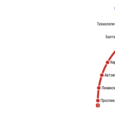
Технологи
Балт
Ки
Автов
Ленинск
Проспек
1