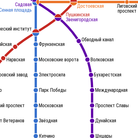
Садовая
Достоевская
Лиговский
Сенная площадь
проспект
Пушкинская
Звенигородская
ческий институт
Обводный канал
ийская
Фрунзенская
Нарвская
Московские ворота
Волковская
ровский завод
Электросила
Бухарестская
о
Парк Победы
Международная
ий проспект
Московская
Проспект Славы
т Ветеранов
Звёздная
Дунайская
Купчино
Шушары