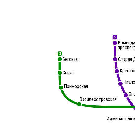
5
Коменда
проспек
3
Беговая
Старая 
Кресто
Зенит
Чкало
Приморская
Сп
Василеостровская
Адмиралтейс