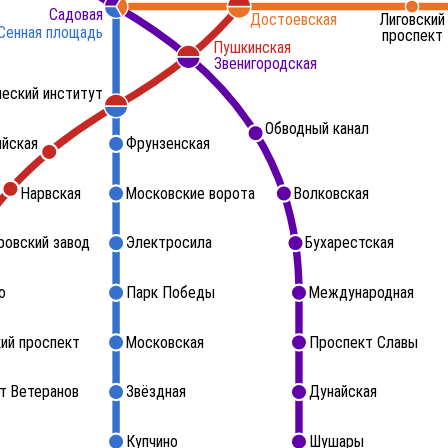
Садовая
Достоевская
Лиговский
Сенная площадь
проспект
Пушкинская
Звенигородская
ческий институт
Обводный канал
ийская
Фрунзенская
Нарвская
Московские ворота
Волковская
ровский завод
Электросила
Бухарестская
о
Парк Победы
Международная
ий проспект
Московская
Проспект Славы
т Ветеранов
Звёздная
Дунайская
Купчино
Шушары