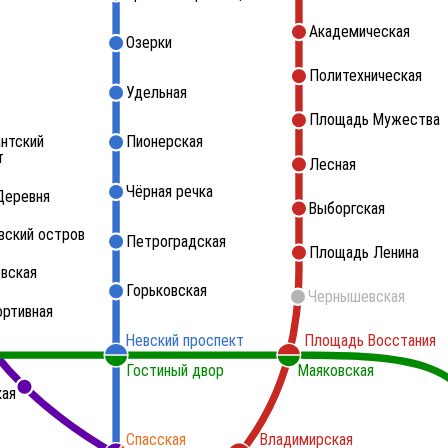
Академическая
Озерки
Политехническая
Удельная
Площадь Мужества
нтский
Пионерская
т
Лесная
Чёрная речка
Деревня
Выборгская
вский остров
Петроградская
Площадь Ленина
вская
Горьковская
Чернышевская
ортивная
Невский проспект
Площадь Восстания
Гостиный двор
Маяковская
кая
Спасская
Владимирская