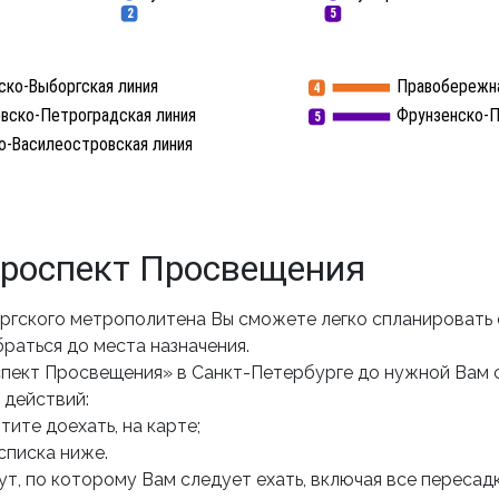
2
5
ско-Выборгская линия
Правобережна
4
вско-Петроградская линия
Фрунзенско-П
5
о-Василеостровская линия
роспект Просвещения
ргского метрополитена Вы сможете легко спланировать
раться до места назначения.
спект Просвещения» в Санкт-Петербурге до нужной Вам 
 действий:
ите доехать, на карте;
списка ниже.
т, по которому Вам следует ехать, включая все пересадк