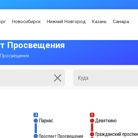
ург
Новосибирск
Нижний Новгород
Казань
Самара
кт Просвещения
 Просвещения
2
1
Парнас
Девяткино
Гражданский проспе
Проспект Просвещения