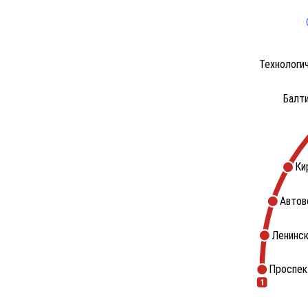
Технологи
Балт
Ки
Автов
Ленинск
Проспек
1