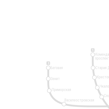
5
Коменда
проспек
3
Беговая
Старая 
Кресто
Зенит
Чкало
Приморская
Сп
Василеостровская