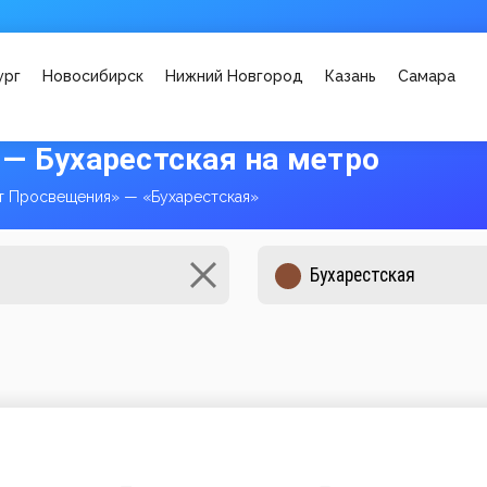
ург
Новосибирск
Нижний Новгород
Казань
Самара
— Бухарестская на метро
т Просвещения» — «Бухарестская»