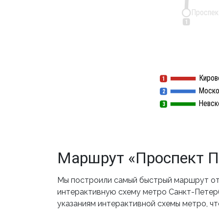
Проспек
1
Киров
1
1
Моско
2
2
Невск
3
3
Маршрут «Проспект П
Мы построили самый быстрый маршрут от 
интерактивную схему метро Санкт-Петербу
указаниям интерактивной схемы метро, ч