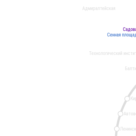
Адмиралтейская
Садов
Садов
Сенная площа
Сенная площа
Технологический инсти
Балт
Ки
Автов
Ленинск