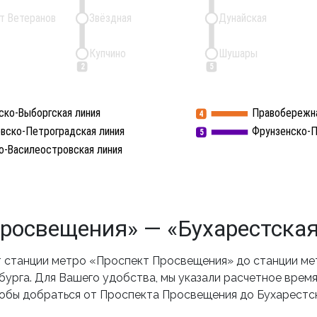
т Ветеранов
Звёздная
Дунайская
Купчино
Шушары
2
5
ско-Выборгская линия
Правобережна
4
вско-Петроградская линия
Фрунзенско-П
5
о-Василеостровская линия
росвещения» — «Бухарестская
станции метро «Проспект Просвещения» до станции мет
рга. Для Вашего удобства, мы указали расчетное время 
тобы добраться от Проспекта Просвещения до Бухарестс