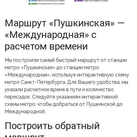
Московско-Петроградская линия
Фрунзенско-Приморская линия
2
2
5
Невско-Василеостровская линия
3
3
Маршрут «Пушкинская» —
«Международная» с
расчетом времени
Мы построили самый быстрый маршрут от станции
метро «Пушкинская» до станции метро
«Международная», используя интерактивную схему
метро Санкт-Петербурга. Для Вашего удобства, мы
указали расчетное время в пути и количество
пересадок. Следуйте указаниям интерактивной
схемы метро, чтобы добраться от Пушкинской до
Международной.
Построить обратный