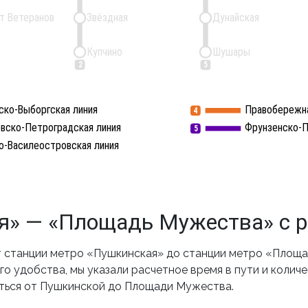
т Ветеранов
Звёздная
Дунайская
Купчино
Шушары
2
5
ско-Выборгская линия
Правобережна
4
вско-Петроградская линия
Фрунзенско-П
5
о-Василеостровская линия
» — «Площадь Мужества» с р
 станции метро «Пушкинская» до станции метро «Площа
о удобства, мы указали расчетное время в пути и колич
аться от Пушкинской до Площади Мужества.