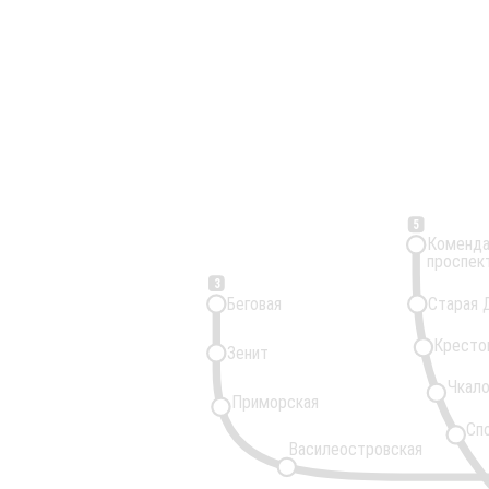
5
Коменда
проспек
3
Беговая
Старая 
Кресто
Зенит
Чкало
Приморская
Сп
Василеостровская