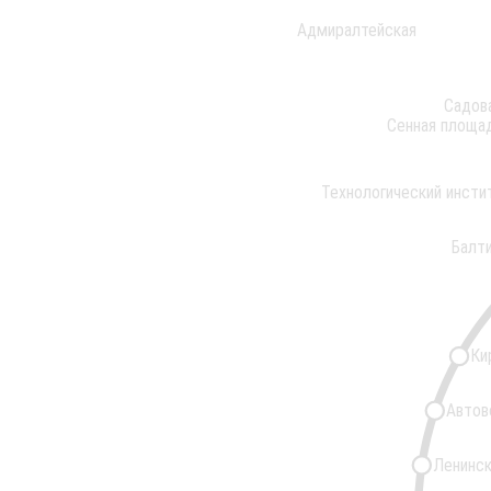
Адмиралтейская
Садов
Сенная площа
Технологический инсти
Балт
Ки
Автов
Ленинск