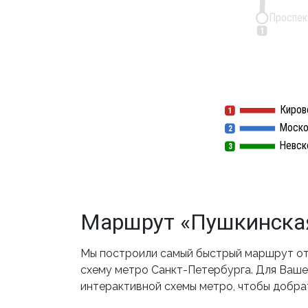
Проспек
1
Киров
1
1
Моско
2
2
Невск
3
3
Маршрут «Пушкинская
Мы построили самый быстрый маршрут от
схему метро Санкт-Петербурга. Для Вашег
интерактивной схемы метро, чтобы добр