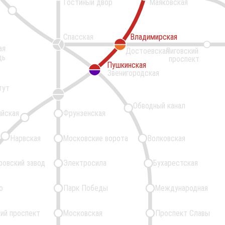
Гостиный двор
Маяковская
Спасская
Владимирская
Владимирская
ая
Достоевская
Лиговский
дь
проспект
Пушкинская
Пушкинская
Звенигородская
тут
Обводный канал
ийская
Фрунзенская
Нарвская
Московские ворота
Волковская
ровский завод
Электросила
Бухарестская
о
Парк Победы
Международная
ий проспект
Московская
Проспект Славы