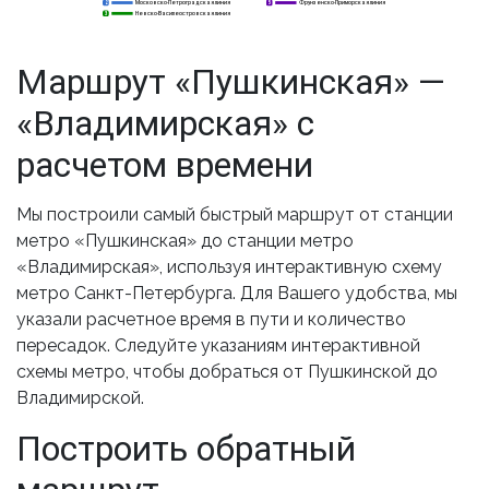
Московско-Петроградская линия
Фрунзенско-Приморская линия
2
2
5
Невско-Василеостровская линия
3
3
Маршрут «Пушкинская» —
«Владимирская» с
расчетом времени
Мы построили самый быстрый маршрут от станции
метро «Пушкинская» до станции метро
«Владимирская», используя интерактивную схему
метро Санкт-Петербурга. Для Вашего удобства, мы
указали расчетное время в пути и количество
пересадок. Следуйте указаниям интерактивной
схемы метро, чтобы добраться от Пушкинской до
Владимирской.
Построить обратный