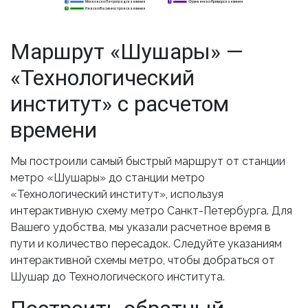
Московско-Петроградская линия
Фрунзенско-Приморская линия
2
2
5
Невско-Василеостровская линия
3
3
Маршрут «Шушары» —
«Технологический
институт» с расчетом
времени
Мы построили самый быстрый маршрут от станции
метро «Шушары» до станции метро
«Технологический институт», используя
интерактивную схему метро Санкт-Петербурга. Для
Вашего удобства, мы указали расчетное время в
пути и количество пересадок. Следуйте указаниям
интерактивной схемы метро, чтобы добраться от
Шушар до Технологического института.